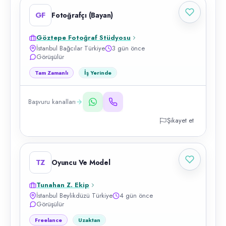
GF
Fotoğrafçı (Bayan)
Göztepe Fotoğraf Stüdyosu
İstanbul Bağcılar Türkiye
3 gün önce
Görüşülür
Tam Zamanlı
İş Yerinde
Başvuru kanalları
Şikayet et
TZ
Oyuncu Ve Model
Tunahan Z. Ekip
İstanbul Beylikdüzü Türkiye
4 gün önce
Görüşülür
Freelance
Uzaktan