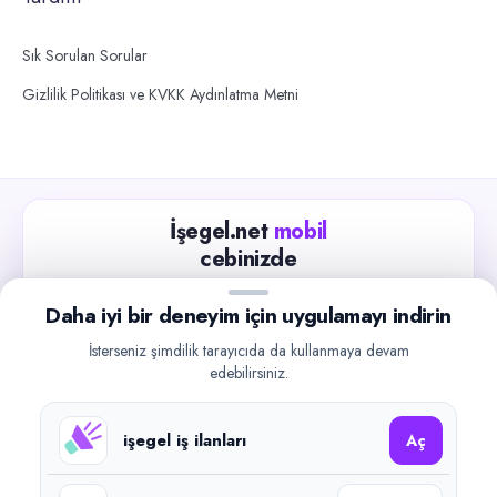
Sık Sorulan Sorular
Gizlilik Politikası ve KVKK Aydınlatma Metni
İşegel.net
mobil
cebinizde
Güncel iş ilanlarını takip edin, işverenlerle hızlıca
Daha iyi bir deneyim için uygulamayı indirin
iletişime geçin.
İsterseniz şimdilik tarayıcıda da kullanmaya devam
App Store
Google Play
edebilirsiniz.
işegel iş ilanları
Aç