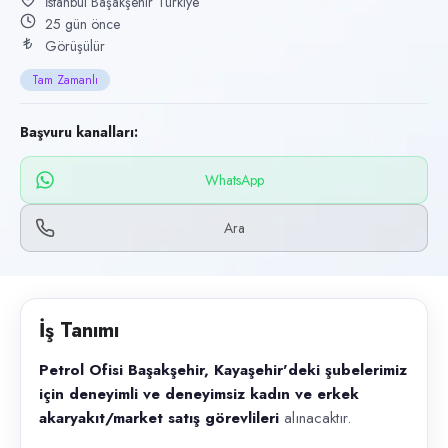
İstanbul Başakşehir Türkiye
Başvuru kanalları
25 gün önce
WhatsApp, Telefon
Görüşülür
Tam Zamanlı
İlan açıklaması
Petrol Ofisi Başakşehir, Kayaşehir'deki şubelerimiz için deneyimli ve 
Başvuru kanalları:
WhatsApp
Ara
İş Tanımı
Petrol Ofisi Başakşehir, Kayaşehir'deki şubelerimiz
için deneyimli ve deneyimsiz kadın ve erkek
akaryakıt/market satış görevlileri
alınacaktır.