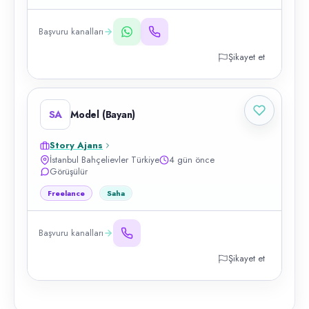
Başvuru kanalları
Şikayet et
SA
Model (Bayan)
Story Ajans
İstanbul Bahçelievler Türkiye
4 gün önce
Görüşülür
Freelance
Saha
Başvuru kanalları
Şikayet et