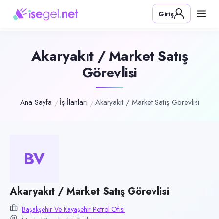
Pozisyon
Giriş
Akaryakıt / Market Satış Görevlisi
Firma
Başakşehir ve Kayaşehir Petrol Ofisi
Akaryakıt / Market Satış
Görevlisi
Kategori
Satış & Pazarlama
Konum
Ana Sayfa
İş İlanları
Akaryakıt / Market Satış Görevlisi
Başakşehir, İstanbul
Çalışma şekli
Tam Zamanlı · Ofis
BV
Yayın tarihi
15 Temmuz 2026
Akaryakıt / Market Satış Görevlisi
Son geçerlilik
13 Ekim 2026
Başakşehir Ve Kayaşehir Petrol Ofisi