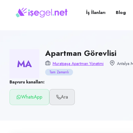
Pozisyon
Apartman Görevlisi
İş İlanları
Blog
Firma
Muratpaşa Apartman Yönetimi
Kategori
Ofis & İdari İşler
Apartman Görevlisi
MA
Konum
Muratpaşa Apartman Yönetimi
Antalya 
Muratpaşa, Antalya
Tam Zamanlı
Çalışma şekli
Başvuru kanalları:
Tam Zamanlı
WhatsApp
Ara
Yayın tarihi
8 Temmuz 2026
Son geçerlilik
6 Ekim 2026