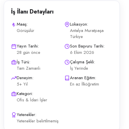
İş İlanı Detayları
Maaş:
Lokasyon:
Görüşülür
Antalya Muratpaşa
Türkiye
lojman (en fazla 2 kişi) Sitede kalmayan adaylar da değerlendirilir Yü
Yayın Tarihi:
Son Başvuru Tarihi:
28 gün önce
6 Ekim 2026
İş Türü:
Çalışma Şekli:
Tam Zamanlı
İş Yerinde
Deneyim:
Aranan Eğitim:
5+ Yıl
En az İlköğretim
Kategori:
Ofis & İdari İşler
Yetenekler:
Yetenekler belirtilmemiş