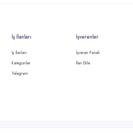
İş İlanları
İşverenler
İş İlanları
İşveren Paneli
Kategoriler
İlan Ekle
Telegram