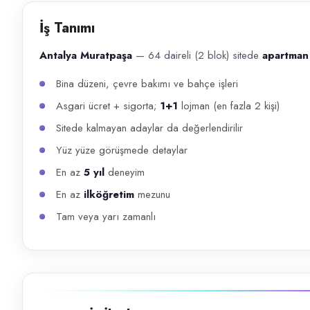
Başvuru kanalları
İş Tanımı
WhatsApp, Telefon
Antalya Muratpaşa
— 64 daireli (2 blok) sitede
apartman 
İlan açıklaması
Bina düzeni, çevre bakımı ve bahçe işleri
Antalya Muratpaşa — 64 daireli (2 blok) sitede apartman görevlisi . B
Asgari ücret + sigorta;
1+1
lojman (en fazla 2 kişi)
Sitede kalmayan adaylar da değerlendirilir
Yüz yüze görüşmede detaylar
En az
5 yıl
deneyim
En az
ilköğretim
mezunu
Tam veya yarı zamanlı