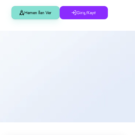
Hemen İlan Ver
Giriş/Kayıt