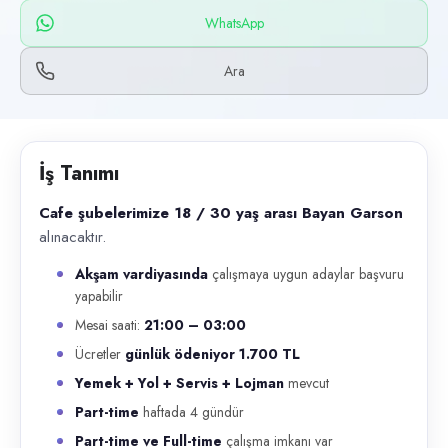
Başvuru kanalları
WhatsApp
WhatsApp, Telefon
Ara
İlan açıklaması
Cafe şubelerimize 18 / 30 yaş arası Bayan Garson alınacaktır. Akşam 
İş Tanımı
Cafe şubelerimize 18 / 30 yaş arası Bayan Garson
alınacaktır.
Akşam vardiyasında
çalışmaya uygun adaylar başvuru
yapabilir
Mesai saati:
21:00 – 03:00
Ücretler
günlük ödeniyor 1.700 TL
Yemek + Yol + Servis + Lojman
mevcut
Part-time
haftada 4 gündür
Part-time ve Full-time
çalışma imkanı var