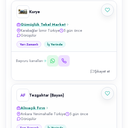
Kurye
Gümüşlük Tekel Market
Karabağlar İzmir Türkiye
5 gün önce
Görüşülür
Yarı Zamanlı
İş Yerinde
Başvuru kanalları
Şikayet et
AF
Tezgahtar (Bayan)
Alnıaçık Fırın
Ankara Yenimahalle Türkiye
5 gün önce
Görüşülür
Tam Zamanlı
İş Yerinde