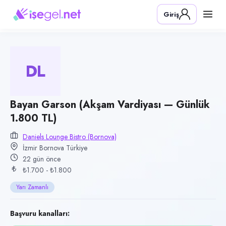
Pozisyon
Giriş
Bayan Garson (Akşam Vardiyası — Günlük 1.800 TL)
Firma
Daniels Lounge Bistro (Bornova)
DL
Kategori
Yiyecek & İçecek (Restoran/Cafe)
Konum
Bayan Garson (Akşam Vardiyası — Günlük
1.800 TL)
Bornova, İzmir
Çalışma şekli
Daniels Lounge Bistro (Bornova)
İzmir Bornova Türkiye
Yarı Zamanlı · Ofis
22 gün önce
Yayın tarihi
₺1.700 - ₺1.800
17 Temmuz 2026
Yarı Zamanlı
Son geçerlilik
15 Ekim 2026
Başvuru kanalları: