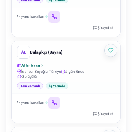
Başvuru kanalları
Şikayet et
AL
Bulaşıkçı (Bayan)
Altınbaca
İstanbul Beyoğlu Türkiye
5 gün önce
Görüşülür
Tam Zamanlı
İş Yerinde
Başvuru kanalları
Şikayet et