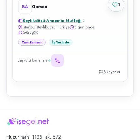
1
BA
Garson
Beylikdüzü Annemin Mutfağı
İstanbul Beylikdüzü Türkiye
5 gün önce
Görüşülür
Tam Zamanlı
İş Yerinde
Başvuru kanalları
Şikayet et
Huzur mah. 1135. sk. 5/2