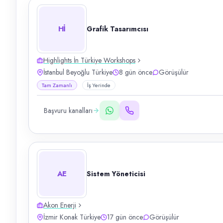
Hİ
Grafik Tasarımcısı
Highlights İn Türkiye Workshops
İstanbul Beyoğlu Türkiye
8 gün önce
Görüşülür
Tam Zamanlı
İş Yerinde
Başvuru kanalları
AE
Sistem Yöneticisi
Akon Enerji
İzmir Konak Türkiye
17 gün önce
Görüşülür