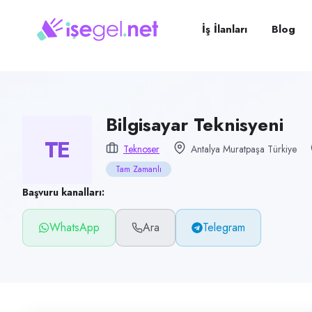
Pozisyon
Bilgisayar Teknisyeni
İş İlanları
Blog
Firma
Teknoser
Kategori
Teknoloji & Yazılım
Bilgisayar Teknisyeni
TE
Konum
Teknoser
Antalya Muratpaşa Türkiye
Muratpaşa, Antalya
Tam Zamanlı
Çalışma şekli
Başvuru kanalları:
Tam Zamanlı
WhatsApp
Ara
Telegram
Yayın tarihi
17 Haziran 2026
Son geçerlilik
15 Eylül 2026