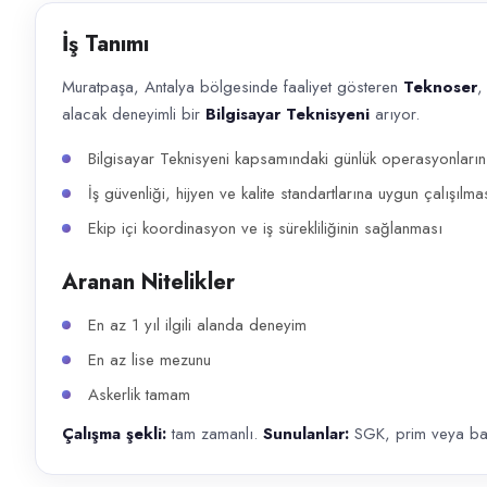
Başvuru kanalları
İş Tanımı
WhatsApp, Telegram, Telefon
Muratpaşa, Antalya bölgesinde faaliyet gösteren
Teknoser
,
İlan açıklaması
alacak deneyimli bir
Bilgisayar Teknisyeni
arıyor.
Muratpaşa, Antalya bölgesinde faaliyet gösteren Teknoser , Bilişim & Te
Bilgisayar Teknisyeni kapsamındaki günlük operasyonların 
İş güvenliği, hijyen ve kalite standartlarına uygun çalışılma
Ekip içi koordinasyon ve iş sürekliliğinin sağlanması
Aranan Nitelikler
En az 1 yıl ilgili alanda deneyim
En az lise mezunu
Askerlik tamam
Çalışma şekli:
tam zamanlı.
Sunulanlar:
SGK, prim veya bah