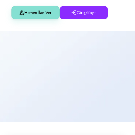
Hemen İlan Ver
Giriş/Kayıt