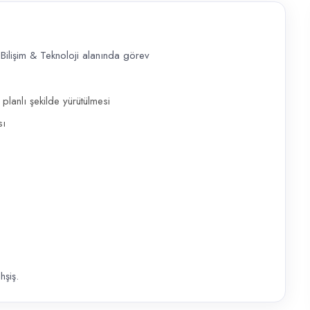
 Bilişim & Teknoloji alanında görev
knoloji alanında görev alacak deneyimli bir Bilgisayar Teknisyeni arıyor
planlı şekilde yürütülmesi
sı
şiş.