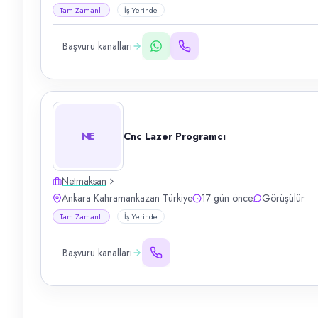
Tam Zamanlı
İş Yerinde
Başvuru kanalları
NE
Cnc Lazer Programcı
Netmaksan
Ankara Kahramankazan Türkiye
17 gün önce
Görüşülür
Tam Zamanlı
İş Yerinde
Başvuru kanalları