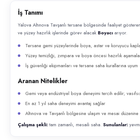
Başvuru kanalları
İş Tanımı
WhatsApp, Telefon
Yalova Altınova Tavşanlı tersane bölgesinde faaliyet göster
İlan açıklaması
ve yüzey hazırlık işlerinde görev alacak
Boyacı
arıyor.
Yalova Altınova Tavşanlı tersane bölgesinde faaliyet gösteren Altınov
Tersane gemi yüzeylerinde boya, astar ve koruyucu kapl
Yüzey temizliği, zımpara ve boya öncesi hazırlık aşamalar
İş güvenliği ekipmanları ve tersane saha kurallarına uyum
Aranan Nitelikler
Gemi veya endüstriyel boya deneyimi tercih edilir; vasıfsı
En az 1 yıl saha deneyimi avantaj sağlar
Altınova ve Tavşanlı bölgesine ulaşım ve mesai düzenine
Çalışma şekli:
tam zamanlı, mesaili saha.
Sunulanlar:
yevmi