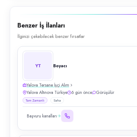
Benzer İş İlanları
İlginizi çekebilecek benzer fırsatlar
YT
Boyacı
Yalova Tersane İşçi Alım
Yalova Altınova Türkiye
6 gün önce
Görüşülür
Tam Zamanlı
Saha
Başvuru kanalları