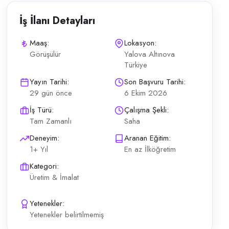
İş İlanı Detayları
Maaş:
Lokasyon:
Görüşülür
Yalova Altınova
Türkiye
yacı arıyor. Tersane gemi yüzeylerinde boya, astar ve koruyucu kaplama
Yayın Tarihi:
Son Başvuru Tarihi:
29 gün önce
6 Ekim 2026
İş Türü:
Çalışma Şekli:
Tam Zamanlı
Saha
Deneyim:
Aranan Eğitim:
1+ Yıl
En az İlköğretim
Kategori:
Üretim & İmalat
Yetenekler:
Yetenekler belirtilmemiş