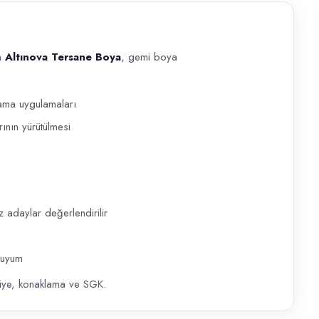
en
Altınova Tersane Boya
, gemi boya
a Tersane Boya , gemi boya ve yüzey hazırlık işlerinde görev alacak Bo
ama uygulamaları
ının yürütülmesi
z adaylar değerlendirilir
 uyum
ye, konaklama ve SGK.