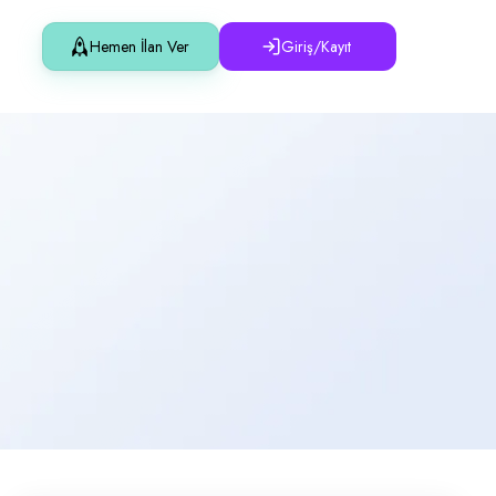
Hemen İlan Ver
Giriş/Kayıt