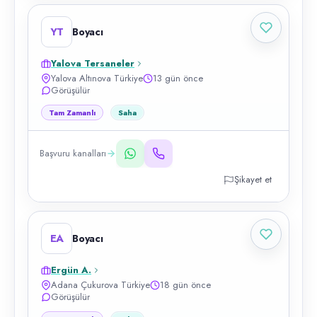
YT
Boyacı
Yalova Tersaneler
Yalova Altınova Türkiye
13 gün önce
Görüşülür
Tam Zamanlı
Saha
Başvuru kanalları
Şikayet et
EA
Boyacı
Ergün A.
Adana Çukurova Türkiye
18 gün önce
Görüşülür