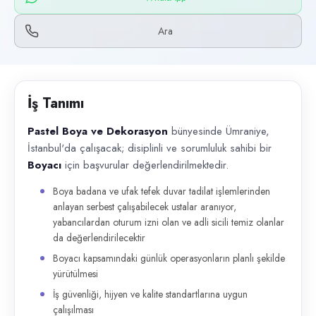
Başvuru kanalları
WhatsApp, Telefon
Ara
İlan açıklaması
Pastel Boya ve Dekorasyon bünyesinde Ümraniye, İstanbul'da çalışacak; d
İş Tanımı
Pastel Boya ve Dekorasyon
bünyesinde Ümraniye,
İstanbul'da çalışacak; disiplinli ve sorumluluk sahibi bir
Boyacı
için başvurular değerlendirilmektedir.
Boya badana ve ufak tefek duvar tadilat işlemlerinden
anlayan serbest çalışabilecek ustalar aranıyor,
yabancılardan oturum izni olan ve adli sicili temiz olanlar
da değerlendirilecektir
Boyacı kapsamındaki günlük operasyonların planlı şekilde
yürütülmesi
İş güvenliği, hijyen ve kalite standartlarına uygun
çalışılması