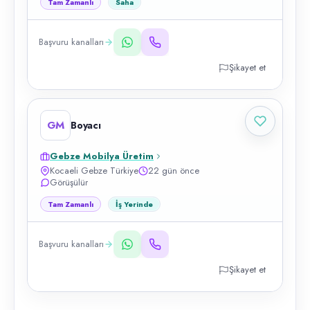
Tam Zamanlı
Saha
Başvuru kanalları
Şikayet et
GM
Boyacı
Gebze Mobilya Üretim
Kocaeli Gebze Türkiye
22 gün önce
Görüşülür
Tam Zamanlı
İş Yerinde
Başvuru kanalları
Şikayet et