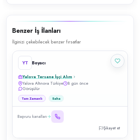
Benzer İş İlanları
İlginizi çekebilecek benzer fırsatlar
YT
Boyacı
Yalova Tersane İşçi Alım
Yalova Altınova Türkiye
8 gün önce
Görüşülür
Tam Zamanlı
Saha
Başvuru kanalları
Şikayet et