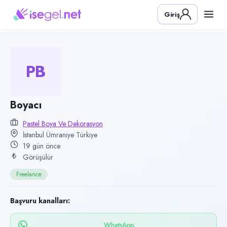
Pozisyon
Giriş
Boyacı
Firma
Pastel Boya ve Dekorasyon
PB
Kategori
İnşaat & Yapı
Konum
Boyacı
Ümraniye, İstanbul
Pastel Boya Ve Dekorasyon
İstanbul Ümraniye Türkiye
Çalışma şekli
19 gün önce
Freelance
Görüşülür
Yayın tarihi
Freelance
21 Temmuz 2026
Son geçerlilik
Başvuru kanalları:
19 Ekim 2026
WhatsApp