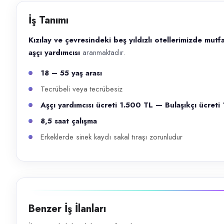
Başvuru kanalları
İş Tanımı
WhatsApp, Telefon
Kızılay ve çevresindeki beş yıldızlı otellerimizde mut
İlan açıklaması
aşçı yardımcısı
aranmaktadır.
Kızılay ve çevresindeki beş yıldızlı otellerimizde mutfak bölümünde ça
18 – 55 yaş arası
Tecrübeli veya tecrübesiz
Aşçı yardımcısı ücreti 1.500 TL — Bulaşıkçı ücreti
8,5 saat çalışma
Erkeklerde sinek kaydı sakal tıraşı zorunludur
Benzer İş İlanları