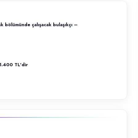
fak bölümünde çalışacak bulaşıkçı –
lışacak bulaşıkçı – aşçı yardımcısı aranmaktadır. 18 – 55 yaş arası Te
 1.400 TL'dir