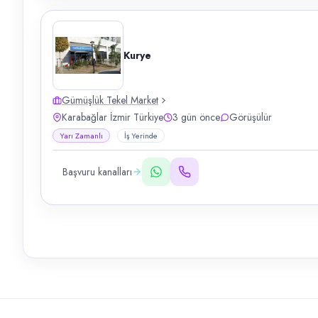
Kurye
Gümüşlük Tekel Market
Karabağlar İzmir Türkiye
3 gün önce
Görüşülür
Yarı Zamanlı
İş Yerinde
Başvuru kanalları