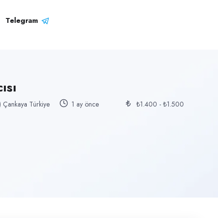
Telegram
ısı
y) Çankaya Türkiye
1 ay önce
₺1.400 - ₺1.500