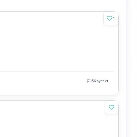
1
Şikayet et