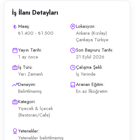
İş İlanı Detayları
Maaş:
Lokasyon:
₺1.400 - ₺1.500
Ankara (Kızılay)
Çankaya Türkiye
crübeli veya tecrübesiz Aşçı yardımcısı ücreti 1.500 TL — Bulaşıkçı üc
Yayın Tarihi:
Son Başvuru Tarihi:
1 ay önce
21 Eylül 2026
İş Türü:
Çalışma Şekli:
Yarı Zamanlı
İş Yerinde
Deneyim:
Aranan Eğitim:
Belirtilmemiş
En az İlköğretim
Kategori:
Yiyecek & İçecek
(Restoran/Cafe)
Yetenekler:
Yetenekler belirtilmemiş