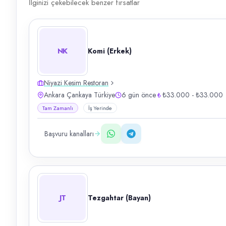
İlginizi çekebilecek benzer fırsatlar
NK
Komi (Erkek)
Niyazi Kesim Restoran
Ankara Çankaya Türkiye
6 gün önce
₺33.000 - ₺33.000
Tam Zamanlı
İş Yerinde
Başvuru kanalları
JT
Tezgahtar (Bayan)