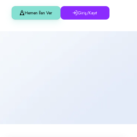
Hemen İlan Ver
Giriş/Kayıt