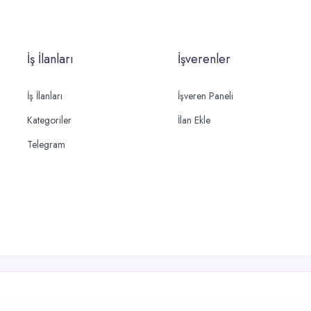
İş İlanları
İşverenler
İş İlanları
İşveren Paneli
Kategoriler
İlan Ekle
Telegram