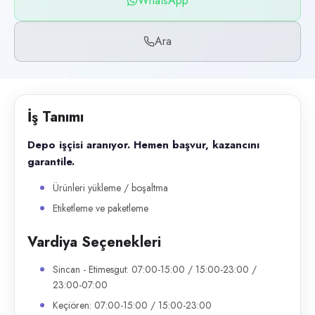
WhatsApp
Başvuru kanalları
WhatsApp, Telefon
Ara
İlan açıklaması
Depo işçisi aranıyor. Hemen başvur, kazancını garantile. Ürünleri y
İş Tanımı
Depo işçisi aranıyor. Hemen başvur, kazancını
garantile.
Ürünleri yükleme / boşaltma
Etiketleme ve paketleme
Vardiya Seçenekleri
Sincan - Etimesgut: 07:00-15:00 / 15:00-23:00 /
23:00-07:00
Keçiören: 07:00-15:00 / 15:00-23:00