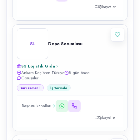
Şikayet et
SL
Depo Sorumlusu
S3 Lojistik Gıda
Ankara Keçiören Türkiye
8 gün önce
Görüşülür
Yarı Zamanlı
İş Yerinde
Başvuru kanalları
Şikayet et