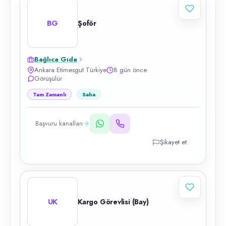
BG
Şoför
Bağlıca Gıda
Ankara Etimesgut Türkiye
8 gün önce
Görüşülür
Tam Zamanlı
Saha
Başvuru kanalları
Şikayet et
UK
Kargo Görevlisi (Bay)