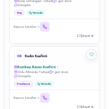
Bursa Osmangazi Türkiye
1 gün önce
Görüşülür
Staj
İş Yerinde
Başvuru kanalları
Şikayet et
KB
Kadın Kuaförü
Kumbaşı Bayan Kuaförü
Ordu Altınordu Türkiye
1 gün önce
Görüşülür
Freelance
İş Yerinde
Başvuru kanalları
Şikayet et