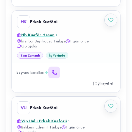
HK
Erkek Kuaförü
Hb Kuaför Hasan
İstanbul Beylikdüzü Türkiye
1 gün önce
Görüşülür
Tam Zamanlı
İş Yerinde
Başvuru kanalları
Şikayet et
VU
Erkek Kuaförü
Vip Unlu Erkek Kuaförü
Balıkesir Edremit Türkiye
1 gün önce