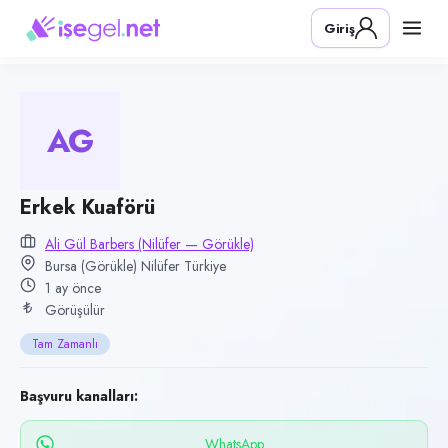
Pozisyon
Giriş
Erkek Kuaförü
Firma
Ali Gül Barbers (Nilüfer — Görükle)
AG
Kategori
Temizlik & Hizmet
Konum
Erkek Kuaförü
Nilüfer, Bursa (Görükle)
Ali Gül Barbers (Nilüfer — Görükle)
Bursa (Görükle) Nilüfer Türkiye
Çalışma şekli
1 ay önce
Tam Zamanlı · Ofis
Görüşülür
Yayın tarihi
Tam Zamanlı
26 Haziran 2026
Son geçerlilik
Başvuru kanalları:
24 Eylül 2026
WhatsApp