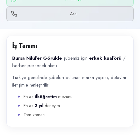
Başvuru kanalları
WhatsApp, Telefon
Ara
İlan açıklaması
Bursa Nilüfer Görükle şubemiz için erkek kuaförü / berber personeli alı
İş Tanımı
Bursa Nilüfer Görükle
şubemiz için
erkek kuaförü
/
berber personeli alımı.
Türkiye genelinde şubeleri bulunan marka yapısı; detaylar
iletişimle netleştirilir.
En az
ilköğretim
mezunu
En az
3 yıl
deneyim
Tam zamanlı