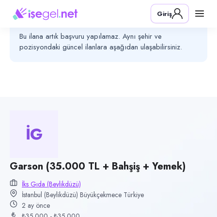
Pozisyon
Giriş
Garson (35.000 TL + Bahşiş + Yemek)
Bu ilanın başvuru süresi sona ermiştir
Bu ilana artık başvuru yapılamaz. Aynı şehir ve
Firma
pozisyondaki güncel ilanlara aşağıdan ulaşabilirsiniz.
İks Gıda (Beylikdüzü)
Kategori
Yiyecek & İçecek (Restoran/Cafe)
Konum
Büyükçekmece, İstanbul (Beylikdüzü)
İG
Çalışma şekli
Tam Zamanlı · Ofis
Yayın tarihi
Garson (35.000 TL + Bahşiş + Yemek)
28 Mayıs 2026
İks Gıda (Beylikdüzü)
Son geçerlilik
İstanbul (Beylikdüzü) Büyükçekmece Türkiye
26 Ağustos 2026
2 ay önce
₺35.000 - ₺35.000