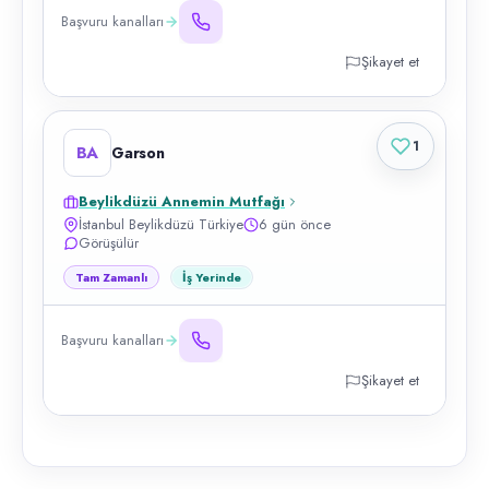
Başvuru kanalları
Şikayet et
1
BA
Garson
Beylikdüzü Annemin Mutfağı
İstanbul Beylikdüzü Türkiye
6 gün önce
Görüşülür
Tam Zamanlı
İş Yerinde
Başvuru kanalları
Şikayet et