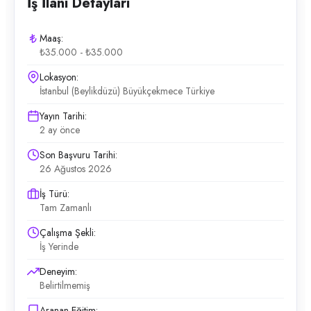
İş İlanı Detayları
Maaş:
₺35.000 - ₺35.000
Lokasyon:
İstanbul (Beylikdüzü) Büyükçekmece Türkiye
Yayın Tarihi:
2 ay önce
Son Başvuru Tarihi:
26 Ağustos 2026
İş Türü:
Tam Zamanlı
Çalışma Şekli:
İş Yerinde
Deneyim:
Belirtilmemiş
Aranan Eğitim: