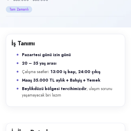
Başvuru kanalları
Tam Zamanlı
WhatsApp, Telefon
İlan açıklaması
Pazartesi günü izin günü 20 – 35 yaş arası Çalışma saatleri: 13:00 i
İş Tanımı
Pazartesi günü izin günü
20 – 35 yaş arası
Çalışma saatleri:
13:00 iş başı, 24:00 çıkış
Maaş 35.000 TL aylık + Bahşiş + Yemek
Beylikdüzü bölgesi tercihimizdir
; ulaşım sorunu
yaşamayacak biri lazım