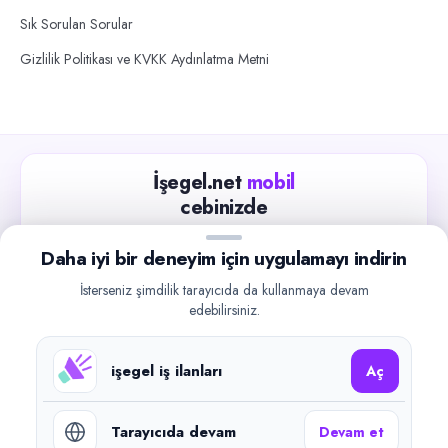
Sık Sorulan Sorular
Gizlilik Politikası ve KVKK Aydınlatma Metni
İşegel.net
mobil
cebinizde
Güncel iş ilanlarını takip edin, işverenlerle hızlıca
Daha iyi bir deneyim için uygulamayı indirin
iletişime geçin.
İsterseniz şimdilik tarayıcıda da kullanmaya devam
App Store
Google Play
edebilirsiniz.
işegel iş ilanları
Aç
Tarayıcıda devam
Devam et
©
2026
işegel.net. Tüm hakları saklıdır.