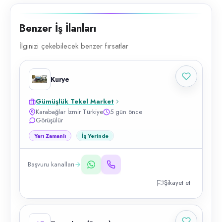
Benzer İş İlanları
İlginizi çekebilecek benzer fırsatlar
Kurye
Gümüşlük Tekel Market
Karabağlar İzmir Türkiye
5 gün önce
Görüşülür
Yarı Zamanlı
İş Yerinde
Başvuru kanalları
Şikayet et