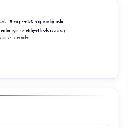
lacak
18 yaş ve 50 yaş aralığında
yenler
için ve
ehliyetli olursa araç
0 yaş aralığında Biz duygusuna sahip kendi işinin patronu olmak isteyen
yapmak isteyenler