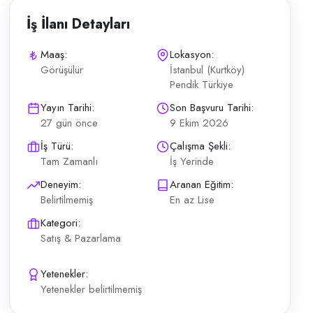
İş İlanı Detayları
Maaş:
Lokasyon:
Görüşülür
İstanbul (Kurtköy)
Pendik Türkiye
ler için ve ehliyetli olursa araç tahsis edilecek , detaylı bilgi emlak
Yayın Tarihi:
Son Başvuru Tarihi:
27 gün önce
9 Ekim 2026
İş Türü:
Çalışma Şekli:
Tam Zamanlı
İş Yerinde
Deneyim:
Aranan Eğitim:
Belirtilmemiş
En az Lise
Kategori:
Satış & Pazarlama
Yetenekler:
Yetenekler belirtilmemiş