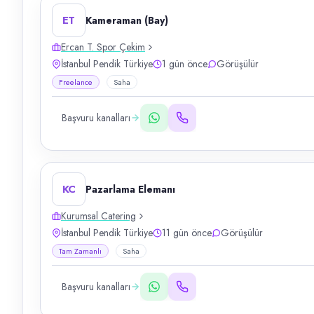
ET
Kameraman (Bay)
Ercan T. Spor Çekim
İstanbul Pendik Türkiye
1 gün önce
Görüşülür
Freelance
Saha
Başvuru kanalları
KC
Pazarlama Elemanı
Kurumsal Catering
İstanbul Pendik Türkiye
11 gün önce
Görüşülür
Tam Zamanlı
Saha
Başvuru kanalları