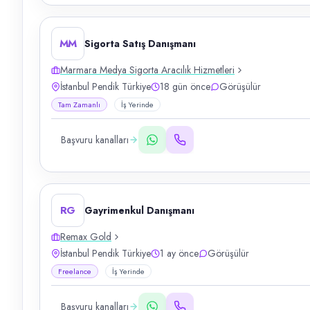
MM
Sigorta Satış Danışmanı
Marmara Medya Sigorta Aracılık Hizmetleri
İstanbul Pendik Türkiye
18 gün önce
Görüşülür
Tam Zamanlı
İş Yerinde
Başvuru kanalları
RG
Gayrimenkul Danışmanı
Remax Gold
İstanbul Pendik Türkiye
1 ay önce
Görüşülür
Freelance
İş Yerinde
Başvuru kanalları