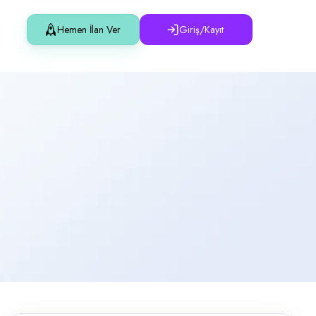
Hemen İlan Ver
Giriş/Kayıt