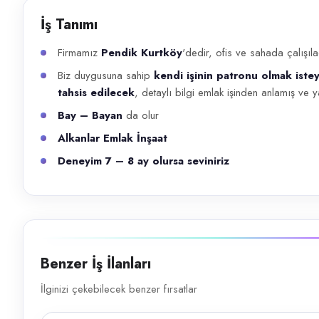
Başvuru kanalları
İş Tanımı
WhatsApp, Telefon
Firmamız
Pendik Kurtköy
'dedir, ofis ve sahada çalışı
İlan açıklaması
Biz duygusuna sahip
kendi işinin patronu olmak iste
Firmamız Pendik Kurtköy 'dedir, ofis ve sahada çalışılacak 18 yaş ve 5
tahsis edilecek
, detaylı bilgi emlak işinden anlamış ve 
Bay – Bayan
da olur
Alkanlar Emlak İnşaat
Deneyim 7 – 8 ay olursa seviniriz
Benzer İş İlanları
İlginizi çekebilecek benzer fırsatlar