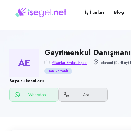
Pozisyon
Gayrimenkul Danışmanı (Bay/Bayan)
İş İlanları
Blog
Firma
Alkanlar Emlak İnşaat
Kategori
Satış & Pazarlama
Gayrimenkul Danışmanı
AE
Konum
Alkanlar Emlak İnşaat
İstanbul (Kurtköy)
Pendik, İstanbul (Kurtköy)
Tam Zamanlı
Çalışma şekli
Başvuru kanalları:
Tam Zamanlı · Ofis
WhatsApp
Ara
Yayın tarihi
11 Temmuz 2026
Son geçerlilik
9 Ekim 2026