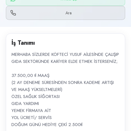
İlan açıklaması
Ara
MERHABA SİZLERDE KÖFTECİ YUSUF AİLESİNDE ÇALIŞIP GIDA SEK
İş Tanımı
MERHABA SİZLERDE KÖFTECİ YUSUF AİLESİNDE ÇALIŞIP
GIDA SEKTÖRÜNDE KARİYER ELDE ETMEK İSTERSENİZ;
37.500,00 tl MAAŞ
(2 AY DENEME SÜRESİNDEN SONRA KADEME ARTIŞI
VE MAAŞ YÜKSELTMELERİ)
ÖZEL SAĞLIK SİĞORTASI
GIDA YARDIMI
YEMEK FİRMAYA AİT
YOL ÜCRETİ/ SERVİS
DOĞUM GÜNÜ HEDİYE ÇEKİ 2.500tl