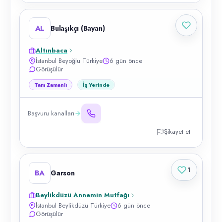
AL
Bulaşıkçı (Bayan)
Altınbaca
İstanbul Beyoğlu Türkiye
6 gün önce
Görüşülür
Tam Zamanlı
İş Yerinde
Başvuru kanalları
Şikayet et
1
BA
Garson
Beylikdüzü Annemin Mutfağı
İstanbul Beylikdüzü Türkiye
6 gün önce
Görüşülür