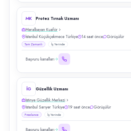
MK
Protez Tırnak Uzmanı
Meralbayan Kuaför
İstanbul Küçükçekmece Türkiye
14 saat önce
Görüşülür
Tam Zamanlı
İş Yerinde
Başvuru kanalları
İG
Güzellik Uzmanı
İstinye Güzellik Merkezi
İstanbul Sarıyer Türkiye
19 saat önce
Görüşülür
Freelance
İş Yerinde
Başvuru kanalları