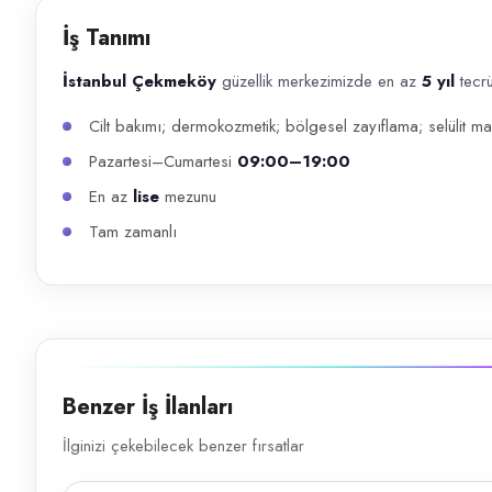
Başvuru kanalları
İş Tanımı
WhatsApp, Telefon
İstanbul Çekmeköy
güzellik merkezimizde en az
5 yıl
tecr
İlan açıklaması
Cilt bakımı; dermokozmetik; bölgesel zayıflama; selülit ma
İstanbul Çekmeköy güzellik merkezimizde en az 5 yıl tecrübeli güzell
Pazartesi–Cumartesi
09:00–19:00
En az
lise
mezunu
Tam zamanlı
Benzer İş İlanları
İlginizi çekebilecek benzer fırsatlar