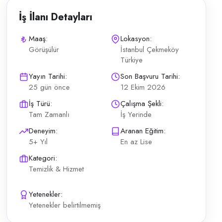
İş İlanı Detayları
Maaş:
Lokasyon:
Görüşülür
İstanbul Çekmeköy
Türkiye
asajı Pazartesi–Cumartesi 09:00–19:00 En az lise mezunu Tam zamanlı
Yayın Tarihi:
Son Başvuru Tarihi:
25 gün önce
12 Ekim 2026
İş Türü:
Çalışma Şekli:
Tam Zamanlı
İş Yerinde
Deneyim:
Aranan Eğitim:
5+ Yıl
En az Lise
Kategori:
Temizlik & Hizmet
Yetenekler:
Yetenekler belirtilmemiş