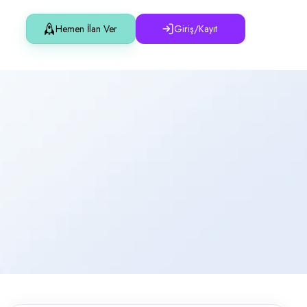
Hemen İlan Ver
Giriş/Kayıt