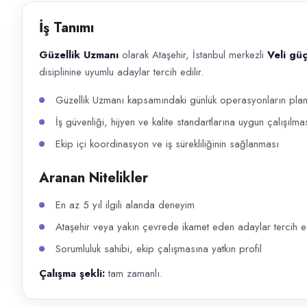
Başvuru kanalları
İş Tanımı
WhatsApp, Telefon
Güzellik Uzmanı
olarak Ataşehir, İstanbul merkezli
Veli gü
İlan açıklaması
disiplinine uyumlu adaylar tercih edilir.
Güzellik Uzmanı olarak Ataşehir, İstanbul merkezli Veli güçlüsoy kuaför 
Güzellik Uzmanı kapsamındaki günlük operasyonların planl
İş güvenliği, hijyen ve kalite standartlarına uygun çalışılma
Ekip içi koordinasyon ve iş sürekliliğinin sağlanması
Aranan Nitelikler
En az 5 yıl ilgili alanda deneyim
Ataşehir veya yakın çevrede ikamet eden adaylar tercih ed
Sorumluluk sahibi, ekip çalışmasına yatkın profil
Çalışma şekli:
tam zamanlı.