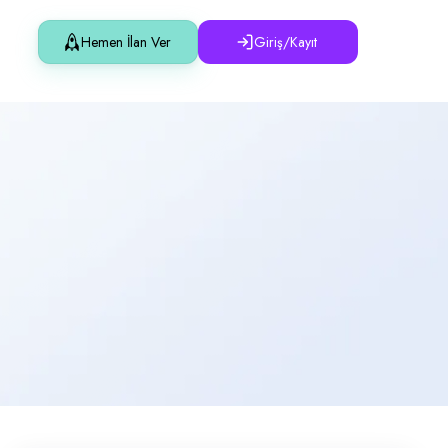
Hemen İlan Ver
Giriş/Kayıt