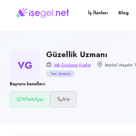
Pozisyon
Güzellik Uzmanı
İş İlanları
Blog
Firma
Veli güçlüsoy kuaför
Kategori
Temizlik & Hizmet
Güzellik Uzmanı
VG
Konum
Veli Güçlüsoy Kuaför
İstanbul Ataşehir 
Ataşehir, İstanbul
Tam Zamanlı
Çalışma şekli
Başvuru kanalları:
Tam Zamanlı · Ofis
WhatsApp
Ara
Yayın tarihi
14 Temmuz 2026
Son geçerlilik
3 Kasım 2026