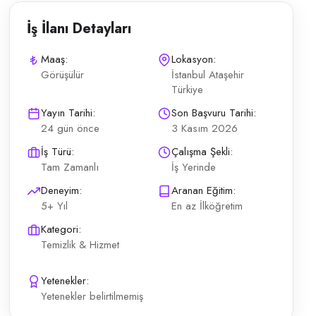
İş İlanı Detayları
Maaş:
Lokasyon:
Görüşülür
İstanbul Ataşehir
Türkiye
Uzmanı kapsamındaki günlük operasyonların planlı şekilde yürütülmesi İş g
Yayın Tarihi:
Son Başvuru Tarihi:
24 gün önce
3 Kasım 2026
İş Türü:
Çalışma Şekli:
Tam Zamanlı
İş Yerinde
Deneyim:
Aranan Eğitim:
5+ Yıl
En az İlköğretim
Kategori:
Temizlik & Hizmet
Yetenekler:
Yetenekler belirtilmemiş