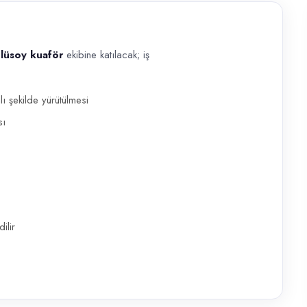
çlüsoy kuaför
ekibine katılacak; iş
ekibine katılacak; iş disiplinine uyumlu adaylar tercih edilir. Güzellik 
ı şekilde yürütülmesi
sı
ilir