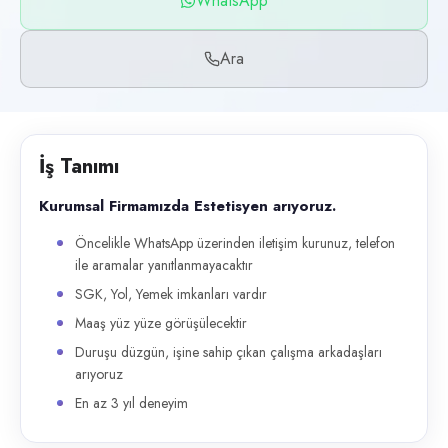
WhatsApp
Başvuru kanalları
WhatsApp, Telefon
Ara
İlan açıklaması
Kurumsal Firmamızda Estetisyen arıyoruz. Öncelikle WhatsApp üzerinden
İş Tanımı
Kurumsal Firmamızda Estetisyen arıyoruz.
Öncelikle WhatsApp üzerinden iletişim kurunuz, telefon
ile aramalar yanıtlanmayacaktır
SGK, Yol, Yemek imkanları vardır
Maaş yüz yüze görüşülecektir
Duruşu düzgün, işine sahip çıkan çalışma arkadaşları
arıyoruz
En az 3 yıl deneyim