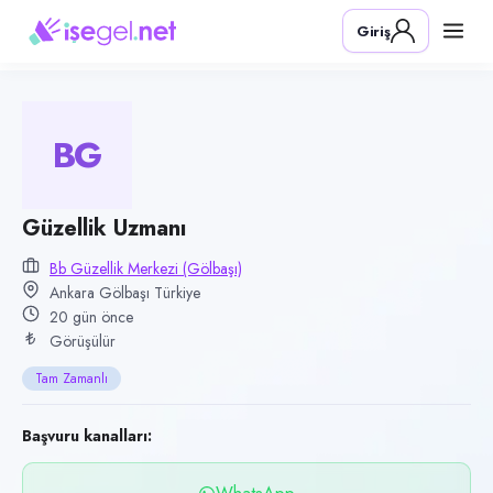
Pozisyon
Giriş
Güzellik Uzmanı
Firma
BB Güzellik Merkezi (Gölbaşı)
BG
Kategori
Temizlik & Hizmet
Konum
Güzellik Uzmanı
Gölbaşı, Ankara
Bb Güzellik Merkezi (Gölbaşı)
Ankara Gölbaşı Türkiye
Çalışma şekli
20 gün önce
Tam Zamanlı · Ofis
Görüşülür
Yayın tarihi
Tam Zamanlı
17 Temmuz 2026
Son geçerlilik
Başvuru kanalları:
15 Ekim 2026