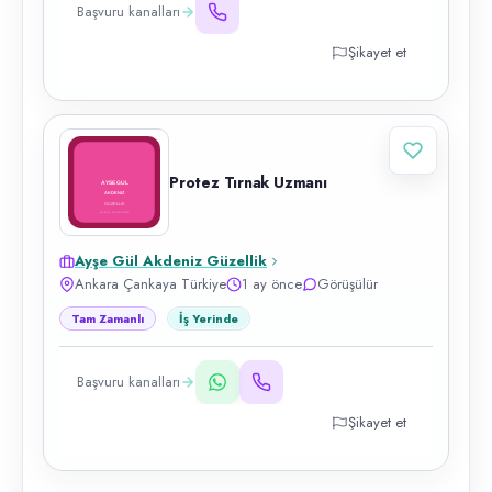
Başvuru kanalları
Şikayet et
Protez Tırnak Uzmanı
Ayşe Gül Akdeniz Güzellik
Ankara Çankaya Türkiye
1 ay önce
Görüşülür
Tam Zamanlı
İş Yerinde
Başvuru kanalları
Şikayet et