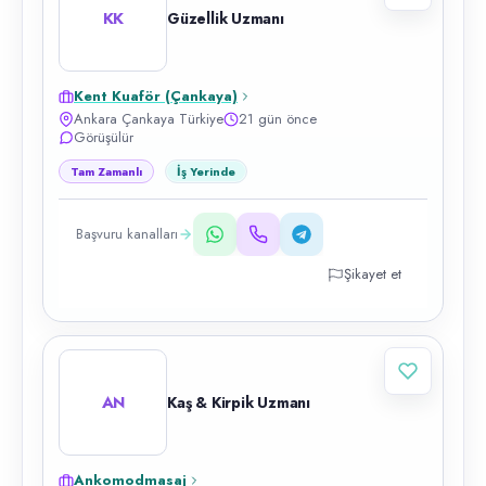
KK
Güzellik Uzmanı
Kent Kuaför (Çankaya)
Ankara Çankaya Türkiye
21 gün önce
Görüşülür
Tam Zamanlı
İş Yerinde
Başvuru kanalları
Şikayet et
AN
Kaş & Kirpik Uzmanı
Ankomodmasaj