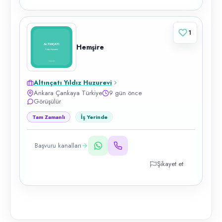
1
Hemşire
Altınçatı Yıldız Huzurevi
Ankara Çankaya Türkiye
9 gün önce
Görüşülür
Tam Zamanlı
İş Yerinde
Başvuru kanalları
Şikayet et