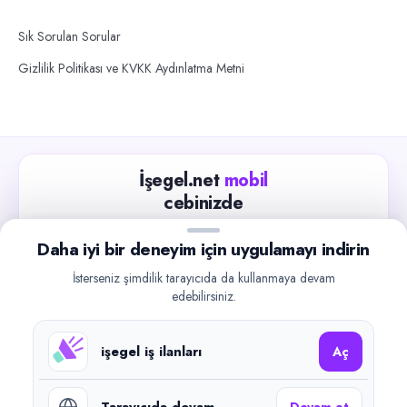
Sık Sorulan Sorular
Gizlilik Politikası ve KVKK Aydınlatma Metni
İşegel.net
mobil
cebinizde
Güncel iş ilanlarını takip edin, işverenlerle hızlıca
Daha iyi bir deneyim için uygulamayı indirin
iletişime geçin.
İsterseniz şimdilik tarayıcıda da kullanmaya devam
App Store
Google Play
edebilirsiniz.
işegel iş ilanları
Aç
Tarayıcıda devam