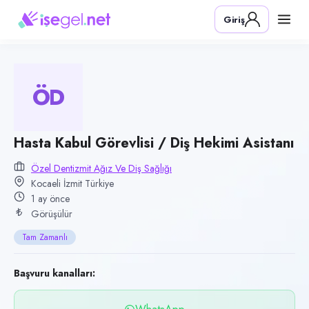
Pozisyon
Giriş
Hasta Kabul Görevlisi / Diş Hekimi Asistanı
Firma
Özel Dentizmit Ağız ve Diş Sağlığı
ÖD
Kategori
Sağlık
Konum
Hasta Kabul Görevlisi / Diş Hekimi Asistanı
İzmit, Kocaeli
Özel Dentizmit Ağız Ve Diş Sağlığı
Kocaeli İzmit Türkiye
Çalışma şekli
1 ay önce
Tam Zamanlı · Ofis
Görüşülür
Yayın tarihi
Tam Zamanlı
12 Haziran 2026
Son geçerlilik
Başvuru kanalları:
10 Eylül 2026