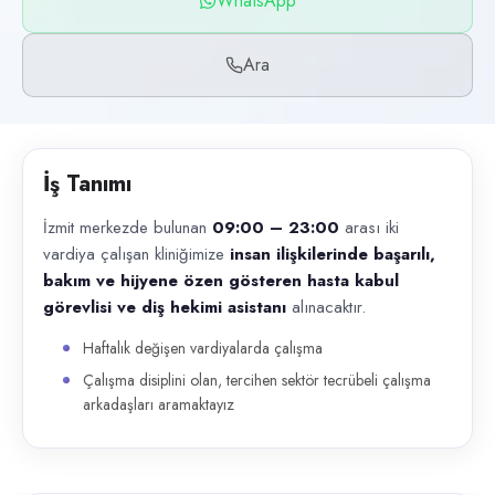
WhatsApp
Başvuru kanalları
WhatsApp, Telefon
Ara
İlan açıklaması
İzmit merkezde bulunan 09:00 – 23:00 arası iki vardiya çalışan kliniğim
İş Tanımı
İzmit merkezde bulunan
09:00 – 23:00
arası iki
vardiya çalışan kliniğimize
insan ilişkilerinde başarılı,
bakım ve hijyene özen gösteren hasta kabul
görevlisi ve diş hekimi asistanı
alınacaktır.
Haftalık değişen vardiyalarda çalışma
Çalışma disiplini olan, tercihen sektör tecrübeli çalışma
arkadaşları aramaktayız