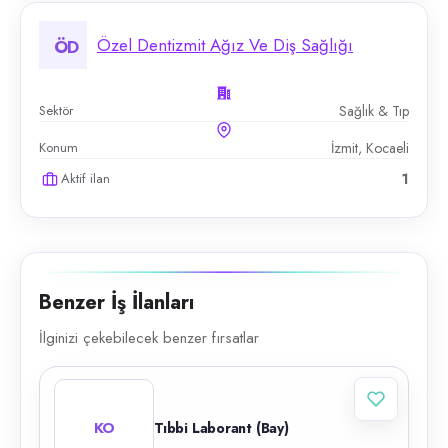
Özel Dentizmit Ağız Ve Diş Sağlığı
ÖD
Sektör
Sağlık & Tıp
Konum
İzmit, Kocaeli
Aktif ilan
1
Benzer İş İlanları
İlginizi çekebilecek benzer fırsatlar
KO
Tıbbi Laborant (Bay)