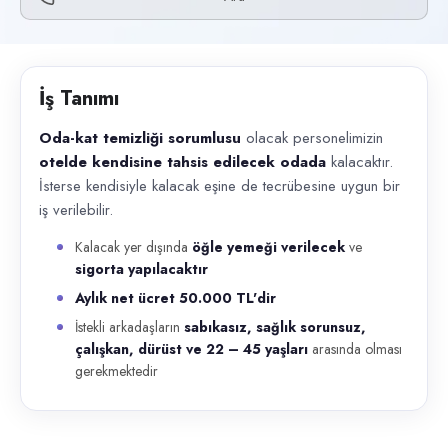
Başvuru kanalları
Telefon
İlan açıklaması
İş Tanımı
Oda-kat temizliği sorumlusu olacak personelimizin otelde kendisine tahs
Oda-kat temizliği sorumlusu
olacak personelimizin
otelde kendisine tahsis edilecek odada
kalacaktır.
İsterse kendisiyle kalacak eşine de tecrübesine uygun bir
iş verilebilir.
Kalacak yer dışında
öğle yemeği verilecek
ve
sigorta yapılacaktır
Aylık net ücret 50.000 TL'dir
İstekli arkadaşların
sabıkasız, sağlık sorunsuz,
çalışkan, dürüst ve 22 – 45 yaşları
arasında olması
gerekmektedir