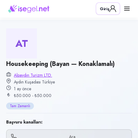
Pozisyon
Giriş
Housekeeping (Bayan — Konaklamalı)
Firma
Alpaydın Turizm Ltd.
AT
Kategori
Turizm & Otelcilik
Konum
Housekeeping (Bayan — Konaklamalı)
Kuşadası, Aydın
Alpaydın Turizm LTD.
Aydın Kuşadası Türkiye
Çalışma şekli
1 ay önce
Tam Zamanlı · Ofis
₺50.000 - ₺50.000
Yayın tarihi
Tam Zamanlı
4 Temmuz 2026
Son geçerlilik
Başvuru kanalları:
18 Ekim 2026
Ara