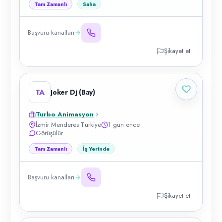
Tam Zamanlı
Saha
Başvuru kanalları
Şikayet et
TA
Joker Dj (Bay)
Turbo Animasyon
İzmir Menderes Türkiye
1 gün önce
Görüşülür
Tam Zamanlı
İş Yerinde
Başvuru kanalları
Şikayet et