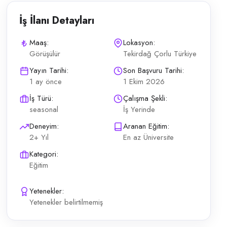
İş İlanı Detayları
Maaş:
Lokasyon:
Görüşülür
Tekirdağ Çorlu Türkiye
ngilizce Öğretmeni kapsamındaki günlük operasyonların planlı şekilde yür
Yayın Tarihi:
Son Başvuru Tarihi:
1 ay önce
1 Ekim 2026
İş Türü:
Çalışma Şekli:
seasonal
İş Yerinde
Deneyim:
Aranan Eğitim:
2+ Yıl
En az Üniversite
Kategori:
Eğitim
Yetenekler:
Yetenekler belirtilmemiş