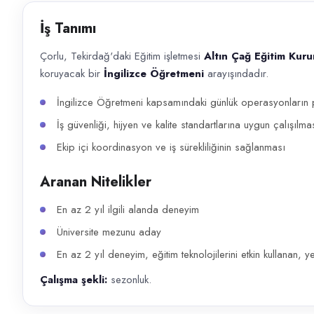
Başvuru kanalları
İş Tanımı
WhatsApp, Telefon
Çorlu, Tekirdağ'daki Eğitim işletmesi
Altın Çağ Eğitim Kur
İlan açıklaması
koruyacak bir
İngilizce Öğretmeni
arayışındadır.
Çorlu, Tekirdağ'daki Eğitim işletmesi Altın Çağ Eğitim Kurumu , müşteri 
İngilizce Öğretmeni kapsamındaki günlük operasyonların pl
İş güvenliği, hijyen ve kalite standartlarına uygun çalışılma
Ekip içi koordinasyon ve iş sürekliliğinin sağlanması
Aranan Nitelikler
En az 2 yıl ilgili alanda deneyim
Üniversite mezunu aday
En az 2 yıl deneyim, eğitim teknolojilerini etkin kullanan, 
Çalışma şekli:
sezonluk.