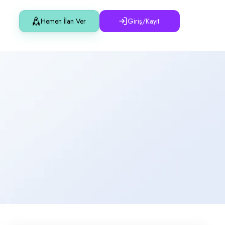
Hemen İlan Ver
Giriş/Kayıt