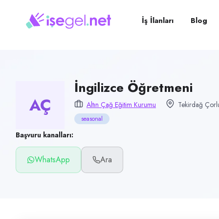
Pozisyon
İngilizce Öğretmeni
İş İlanları
Blog
Firma
Altın Çağ Eğitim Kurumu
Kategori
Eğitim
İngilizce Öğretmeni
AÇ
Konum
Altın Çağ Eğitim Kurumu
Tekirdağ Çorl
Çorlu, Tekirdağ
seasonal
Çalışma şekli
Başvuru kanalları:
seasonal · Ofis
WhatsApp
Ara
Yayın tarihi
3 Temmuz 2026
Son geçerlilik
1 Ekim 2026