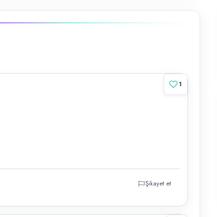
1
Şikayet et