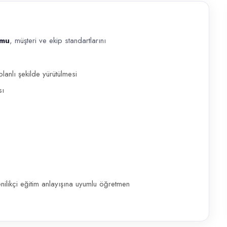
umu
, müşteri ve ekip standartlarını
ve ekip standartlarını koruyacak bir İngilizce Öğretmeni arayışındadır. İ
anlı şekilde yürütülmesi
sı
yenilikçi eğitim anlayışına uyumlu öğretmen