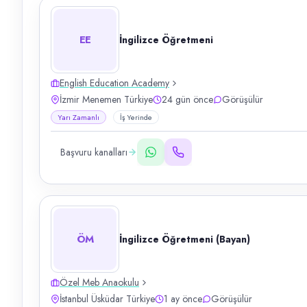
EE
İngilizce Öğretmeni
English Education Academy
İzmir Menemen Türkiye
24 gün önce
Görüşülür
Yarı Zamanlı
İş Yerinde
Başvuru kanalları
ÖM
İngilizce Öğretmeni (Bayan)
Özel Meb Anaokulu
İstanbul Üsküdar Türkiye
1 ay önce
Görüşülür