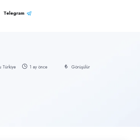
Telegram
u Türkiye
1 ay önce
Görüşülür