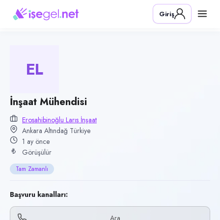
Pozisyon
Giriş
İnşaat Mühendisi
Firma
Erosahibinoğlu Larıs İnşaat
EL
Kategori
Üretim & İmalat
Konum
İnşaat Mühendisi
Altındağ, Ankara
Erosahibinoğlu Larıs İnşaat
Ankara Altındağ Türkiye
Çalışma şekli
1 ay önce
Tam Zamanlı · Ofis
Görüşülür
Yayın tarihi
Tam Zamanlı
17 Haziran 2026
Son geçerlilik
Başvuru kanalları:
15 Eylül 2026
Ara