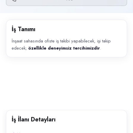
Başvuru kanalları
Telefon
İlan açıklaması
İş Tanımı
İnşaat sahasında ofiste iş takibi yapabilecek, işi takip edecek; özellikle
İnşaat sahasında ofiste iş takibi yapabilecek, işi takip
edecek;
özellikle deneyimsiz tercihimizdir
.
İş İlanı Detayları