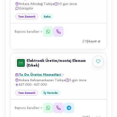
Ankara Altındağ Türkiye
10 gün önce
Görüşülür
Tam Zamanlı
Saha
Başvuru kanalları
Şikayet et
Elektronik Üretim/montaj Elemanı
(Erkek)
To Do Üretim Hizmetleri
Ankara Kahramankazan Türkiye
5 gün önce
₺37.000 - ₺37.000
Tam Zamanlı
İş Yerinde
Başvuru kanalları