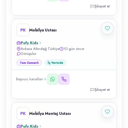
Şikayet et
PK
Mobilya Ustası
Pufy Kids
Ankara Altındağ Türkiye
10 gün önce
Görüşülür
Tam Zamanlı
İş Yerinde
Başvuru kanalları
Şikayet et
PK
Mobilya Montaj Ustası
Pufy Kids