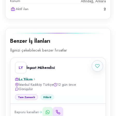
Konum
Altındağ, Ankara
Aktif ilan
2
Benzer İş İlanları
İlginizi çekebilecek benzer fırsatlar
LY
İnşaat Mühendisi
Lc Yıkım
İstanbul Kadıköy Türkiye
12 gün önce
Görüşülür
Tam Zamanlı
Hibrit
Başvuru kanalları