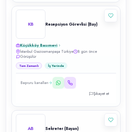
KB
Resepsiyon Görevlisi (Bay)
Küçükköy Basımevi
İstanbul Gaziosmanpaşa Türkiye
8 gün önce
Görüşülür
Tam Zamanlı
İş Yerinde
Başvuru kanalları
Şikayet et
AB
Sekreter (Bayan)