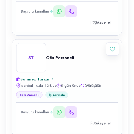
Başvuru kanalları
Şikayet et
ST
Ofis Personeli
Sönmez Turizm
İstanbul Tuzla Türkiye
8 gün önce
Görüşülür
Tam Zamanlı
İş Yerinde
Başvuru kanalları
Şikayet et