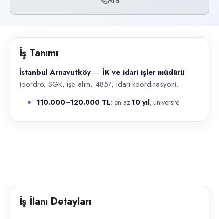
Ara
Başvuru kanalları
Telefon
İlan açıklaması
İş Tanımı
İstanbul Arnavutköy — İK ve idari işler müdürü (bordro, SGK, işe alı
İstanbul Arnavutköy
—
İK ve idari işler müdürü
(bordro, SGK, işe alım, 4857, idari koordinasyon).
110.000–120.000 TL
; en az
10 yıl
; üniversite
İş İlanı Detayları