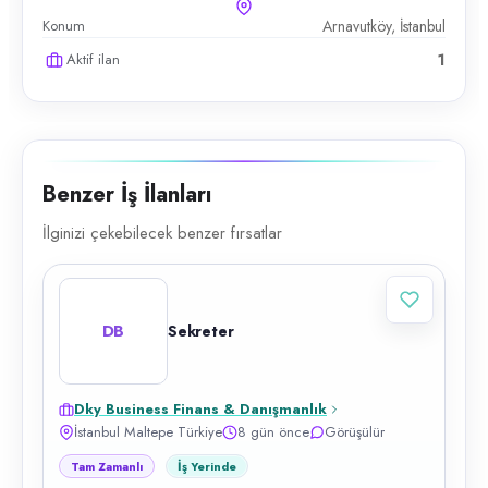
Konum
Arnavutköy, İstanbul
Aktif ilan
1
Benzer İş İlanları
İlginizi çekebilecek benzer fırsatlar
DB
Sekreter
Dky Business Finans & Danışmanlık
İstanbul Maltepe Türkiye
8 gün önce
Görüşülür
Tam Zamanlı
İş Yerinde