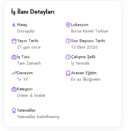
İş İlanı Detayları
Maaş:
Lokasyon:
Görüşülür
Bursa Kestel Türkiye
ya sonrası kumaş açma ve düzenleme Kalite kontrol makinesinde ürün den
Yayın Tarihi:
Son Başvuru Tarihi:
21 gün önce
13 Ekim 2026
İş Türü:
Çalışma Şekli:
Tam Zamanlı
İş Yerinde
Deneyim:
Aranan Eğitim:
1+ Yıl
En az İlköğretim
Kategori:
Üretim & İmalat
Yetenekler:
Yetenekler belirtilmemiş