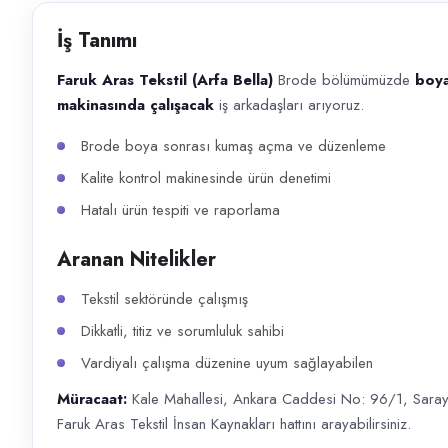
Başvuru kanalları
İş Tanımı
WhatsApp, Telefon
Faruk Aras Tekstil (Arfa Bella)
Brode bölümümüzde
boya
İlan açıklaması
makinasında çalışacak
iş arkadaşları arıyoruz.
Faruk Aras Tekstil (Arfa Bella) Brode bölümümüzde boya sonrası açma ve
Brode boya sonrası kumaş açma ve düzenleme
Kalite kontrol makinesinde ürün denetimi
Hatalı ürün tespiti ve raporlama
Aranan Nitelikler
Tekstil sektöründe çalışmış
Dikkatli, titiz ve sorumluluk sahibi
Vardiyalı çalışma düzenine uyum sağlayabilen
Müracaat:
Kale Mahallesi, Ankara Caddesi No: 96/1, Saray Ö
Faruk Aras Tekstil İnsan Kaynakları hattını arayabilirsiniz.