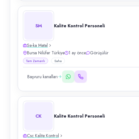
SM
Kalite Kontrol Personeli
Se-ka Metal
Bursa Nilüfer Türkiye
1 ay önce
Görüşülür
Tam Zamanlı
Saha
Başvuru kanalları
CK
Kalite Kontrol Personeli
Csc Kalite Kontrol