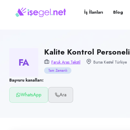
Pozisyon
Kalite Kontrol Personeli
İş İlanları
Blog
Firma
Faruk Aras Tekstil
Kategori
Üretim & İmalat
Kalite Kontrol Personeli
FA
Konum
Faruk Aras Tekstil
Bursa Kestel Türkiye
Kestel, Bursa
Tam Zamanlı
Çalışma şekli
Başvuru kanalları:
Tam Zamanlı · Ofis
WhatsApp
Ara
Yayın tarihi
15 Temmuz 2026
Son geçerlilik
13 Ekim 2026