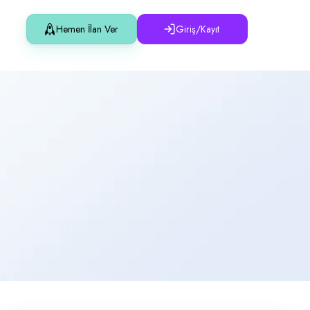
Hemen İlan Ver
Giriş/Kayıt