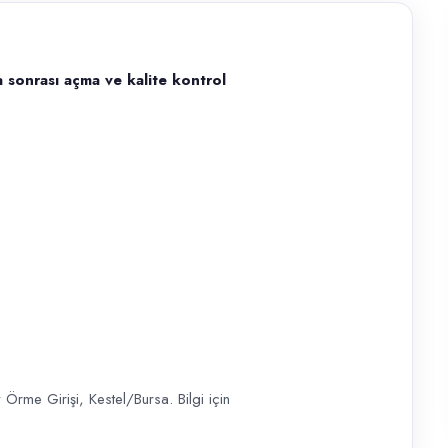
 sonrası açma ve kalite kontrol
 kalite kontrol makinasında çalışacak iş arkadaşları arıyoruz. Brode bo
rme Girişi, Kestel/Bursa. Bilgi için