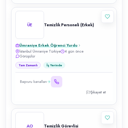
ÜE
Temizlik Personeli (Erkek)
Ümraniye Erkek Öğrenci Yurdu
İstanbul Ümraniye Türkiye
4 gün önce
Görüşülür
Tam Zamanlı
İş Yerinde
Başvuru kanalları
Şikayet et
AO
Temizlik Görevlisi