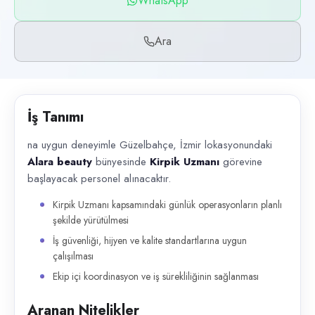
WhatsApp
Başvuru kanalları
WhatsApp, Telefon
Ara
İlan açıklaması
na uygun deneyimle Güzelbahçe, İzmir lokasyonundaki Alara beauty bünye
İş Tanımı
na uygun deneyimle Güzelbahçe, İzmir lokasyonundaki
Alara beauty
bünyesinde
Kirpik Uzmanı
görevine
başlayacak personel alınacaktır.
Kirpik Uzmanı kapsamındaki günlük operasyonların planlı
şekilde yürütülmesi
İş güvenliği, hijyen ve kalite standartlarına uygun
çalışılması
Ekip içi koordinasyon ve iş sürekliliğinin sağlanması
Aranan Nitelikler