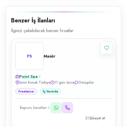
Benzer İş İlanları
İlginizi çekebilecek benzer fırsatlar
PS
Masör
Point Spa
İzmir Konak Türkiye
11 gün önce
Görüşülür
Freelance
İş Yerinde
Başvuru kanalları
Şikayet et