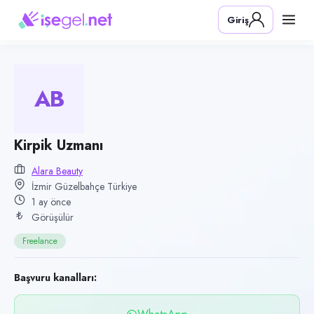
Pozisyon
Giriş
Kirpik Uzmanı
Firma
Alara beauty
AB
Kategori
Temizlik & Hizmet
Konum
Kirpik Uzmanı
Güzelbahçe, İzmir
Alara Beauty
İzmir Güzelbahçe Türkiye
Çalışma şekli
1 ay önce
Freelance · Ofis
Görüşülür
Yayın tarihi
Freelance
6 Temmuz 2026
Son geçerlilik
Başvuru kanalları:
4 Ekim 2026