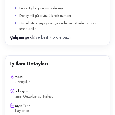
En az 1 yıl ilgili alanda deneyim
Deneyimli güleryüzlü kirpik uzmanı
Güzelbahçe veya yakın çevrede ikamet eden adaylar
tercih edilir
Çalışma şekli:
serbest / proje bazlı.
İş İlanı Detayları
Maaş:
Görüşülür
Lokasyon:
İzmir Güzelbahçe Türkiye
Yayın Tarihi:
1 ay önce