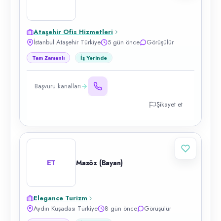
Ataşehir Ofis Hizmetleri
İstanbul Ataşehir Türkiye
5 gün önce
Görüşülür
Tam Zamanlı
İş Yerinde
Başvuru kanalları
Şikayet et
ET
Masöz (Bayan)
Elegance Turizm
Aydın Kuşadası Türkiye
8 gün önce
Görüşülür