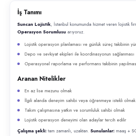
Başvuru kanalları
İş Tanımı
WhatsApp, Telefon
Suncan Lojistik
, İstanbul konumunda hizmet veren lojistik fi
İlan açıklaması
Operasyon Sorumlusu
arıyoruz.
Suncan Lojistik , İstanbul konumunda hizmet veren lojistik firması. Ek
Lojistik operasyon planlaması ve günlük süreç takibinin yü
Depo ve sevkiyat ekipleri ile koordinasyonun sağlanması
Operasyonel raporlama ve performans takibinin yapılmas
Aranan Nitelikler
En az lise mezunu olmak
İlgili alanda deneyim sahibi veya öğrenmeye istekli olmak
Takım çalışmasına yatkın ve sorumluluk sahibi olmak
Lojistik operasyon deneyimi olan adaylar tercih edilir
Çalışma şekli:
tam zamanlı, uzaktan.
Sunulanlar:
maaş + S