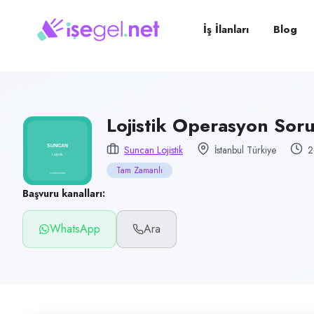
Pozisyon
Lojistik Operasyon Sorumlusu
İş İlanları
Blog
Firma
Suncan Lojistik
Kategori
Lojistik & Taşımacılık
Lojistik Operasyon Sor
Konum
Suncan Lojistik
İstanbul Türkiye
2
İstanbul
Tam Zamanlı
Çalışma şekli
Başvuru kanalları:
Tam Zamanlı · Uzaktan
WhatsApp
Ara
Yayın tarihi
9 Temmuz 2026
Son geçerlilik
7 Ekim 2026