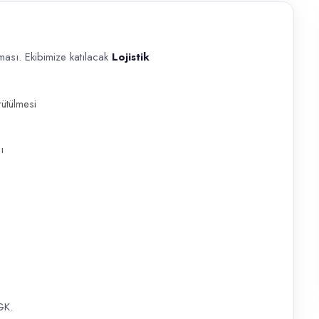
rması. Ekibimize katılacak
Lojistik
ibimize katılacak Lojistik Operasyon Sorumlusu arıyoruz. Lojistik opera
rütülmesi
ı
GK.