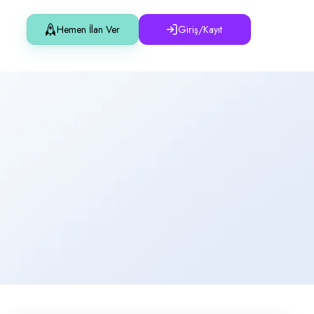
Hemen İlan Ver
Giriş/Kayıt