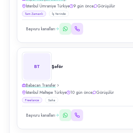
İstanbul Ümraniye Türkiye
9 gün önce
Görüşülür
Tam Zamanlı
İş Yerinde
Başvuru kanalları
BT
Şoför
Babacan Transfer
İstanbul Maltepe Türkiye
10 gün önce
Görüşülür
Freelance
Saha
Başvuru kanalları