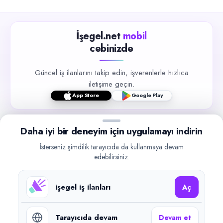
İşegel.net
mobil
cebinizde
Güncel iş ilanlarını takip edin, işverenlerle hızlıca
iletişime geçin.
App Store
Google Play
Daha iyi bir deneyim için uygulamayı indirin
İsterseniz şimdilik tarayıcıda da kullanmaya devam
edebilirsiniz.
©
2026
işegel.net. Tüm hakları saklıdır.
işegel.net bir ilan yayın platformudur; iş bulma aracılığı veya işe
işegel iş ilanları
yerleştirme faaliyeti yapmaz.
Aç
Benzer aramalar
Tarayıcıda devam
Devam et