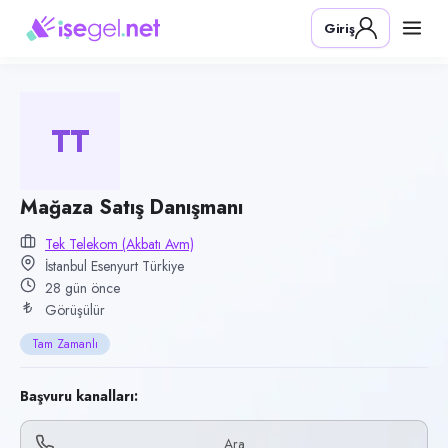
Pozisyon
Giriş
Mağaza Satış Danışmanı
Firma
Tek Telekom (Akbatı AVM)
TT
Kategori
Perakende & Mağazacılık
Konum
Mağaza Satış Danışmanı
Esenyurt, İstanbul
Tek Telekom (Akbatı Avm)
İstanbul Esenyurt Türkiye
Çalışma şekli
28 gün önce
Tam Zamanlı · Ofis
Görüşülür
Yayın tarihi
Tam Zamanlı
10 Temmuz 2026
Son geçerlilik
Başvuru kanalları:
8 Ekim 2026
Ara