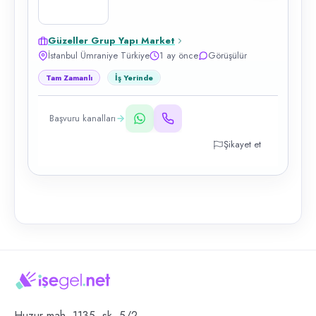
Güzeller Grup Yapı Market
İstanbul Ümraniye Türkiye
1 ay önce
Görüşülür
Tam Zamanlı
İş Yerinde
Başvuru kanalları
Şikayet et
Huzur mah. 1135. sk. 5/2