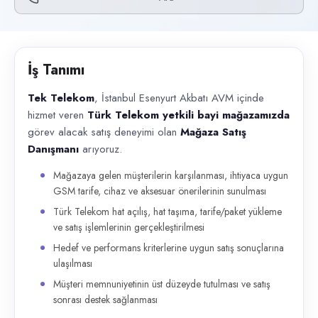
Başvuru kanalları
Telefon
İlan açıklaması
İş Tanımı
Tek Telekom , İstanbul Esenyurt Akbatı AVM içinde hizmet veren Türk Te
Tek Telekom
, İstanbul Esenyurt Akbatı AVM içinde
hizmet veren
Türk Telekom yetkili bayi mağazamızda
görev alacak satış deneyimi olan
Mağaza Satış
Danışmanı
arıyoruz.
Mağazaya gelen müşterilerin karşılanması, ihtiyaca uygun
GSM tarife, cihaz ve aksesuar önerilerinin sunulması
Türk Telekom hat açılış, hat taşıma, tarife/paket yükleme
ve satış işlemlerinin gerçekleştirilmesi
Hedef ve performans kriterlerine uygun satış sonuçlarına
ulaşılması
Müşteri memnuniyetinin üst düzeyde tutulması ve satış
sonrası destek sağlanması