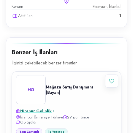
Konum
Esenyurt, İstanbul
Aktif ilan
1
Benzer İş İlanları
İlginizi çekebilecek benzer fırsatlar
Mağaza Satış Danışmanı
HG
(Bayan)
Hiranur Gelinlik
İstanbul Ümraniye Türkiye
29 gün önce
Görüşülür
Tam Zamanlı
İş Yerinde