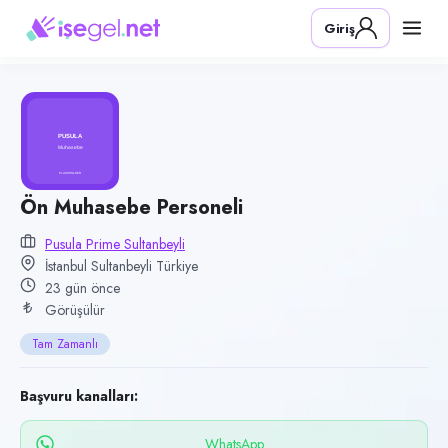
Pozisyon
Giriş
Ön Muhasebe Personeli
Firma
Pusula Prime Sultanbeyli
Kategori
Finans & Muhasebe
Konum
Ön Muhasebe Personeli
Sultanbeyli, İstanbul
Pusula Prime Sultanbeyli
İstanbul Sultanbeyli Türkiye
Çalışma şekli
23 gün önce
Tam Zamanlı · Ofis
Görüşülür
Yayın tarihi
Tam Zamanlı
16 Temmuz 2026
Son geçerlilik
Başvuru kanalları:
14 Ekim 2026
WhatsApp