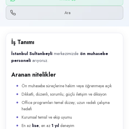
Başvuru kanalları
WhatsApp, Telefon
Ara
İlan açıklaması
İstanbul Sultanbeyli merkezimizde ön muhasebe personeli arıyoruz. Aran
İş Tanımı
İstanbul Sultanbeyli
merkezimizde
ön muhasebe
personeli
arıyoruz.
Aranan nitelikler
Ön muhasebe süreçlerine hakim veya öğrenmeye açık
Dikkatli, düzenli, sorumlu; güçlü iletişim ve diksiyon
Office programları temel düzey; uzun vadeli çalışma
hedefi
Kurumsal temsil ve ekip uyumu
En az
lise
; en az
1 yıl
deneyim