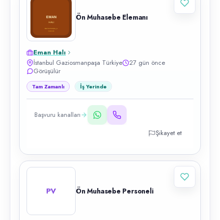
Ön Muhasebe Elemanı
Eman Halı
İstanbul Gaziosmanpaşa Türkiye
27 gün önce
Görüşülür
Tam Zamanlı
İş Yerinde
Başvuru kanalları
Şikayet et
PV
Ön Muhasebe Personeli