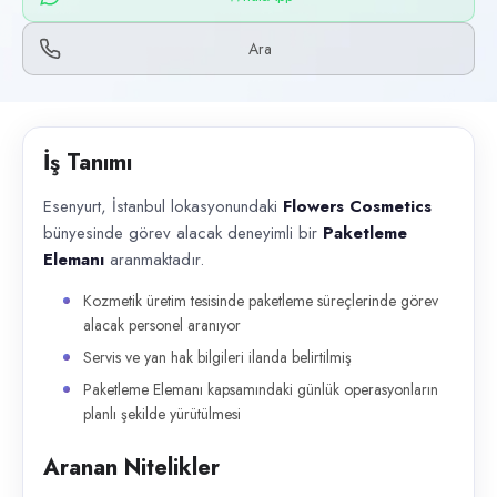
Başvuru kanalları
WhatsApp, Telefon
Ara
İlan açıklaması
Esenyurt, İstanbul lokasyonundaki Flowers Cosmetics bünyesinde görev a
İş Tanımı
Esenyurt, İstanbul lokasyonundaki
Flowers Cosmetics
bünyesinde görev alacak deneyimli bir
Paketleme
Elemanı
aranmaktadır.
Kozmetik üretim tesisinde paketleme süreçlerinde görev
alacak personel aranıyor
Servis ve yan hak bilgileri ilanda belirtilmiş
Paketleme Elemanı kapsamındaki günlük operasyonların
planlı şekilde yürütülmesi
Aranan Nitelikler