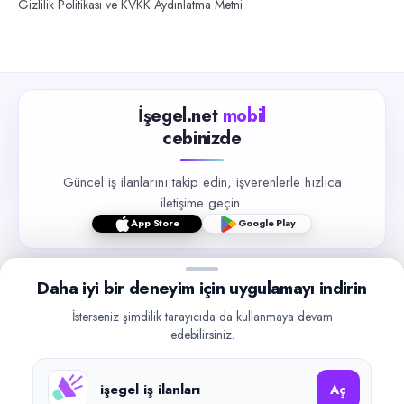
Gizlilik Politikası ve KVKK Aydınlatma Metni
İşegel.net
mobil
cebinizde
Güncel iş ilanlarını takip edin, işverenlerle hızlıca
iletişime geçin.
App Store
Google Play
Daha iyi bir deneyim için uygulamayı indirin
İsterseniz şimdilik tarayıcıda da kullanmaya devam
edebilirsiniz.
©
2026
işegel.net. Tüm hakları saklıdır.
işegel.net bir ilan yayın platformudur; iş bulma aracılığı veya işe
işegel iş ilanları
yerleştirme faaliyeti yapmaz.
Aç