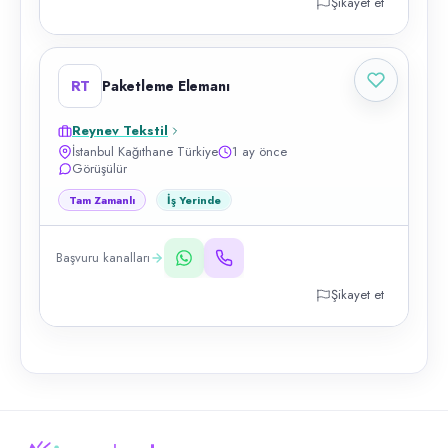
Şikayet et
RT
Paketleme Elemanı
Reynev Tekstil
İstanbul Kağıthane Türkiye
1 ay önce
Görüşülür
Tam Zamanlı
İş Yerinde
Başvuru kanalları
Şikayet et