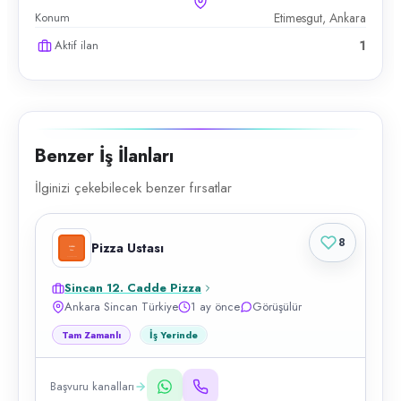
Konum
Etimesgut, Ankara
Aktif ilan
1
Benzer İş İlanları
İlginizi çekebilecek benzer fırsatlar
8
Pizza Ustası
Sincan 12. Cadde Pizza
Ankara Sincan Türkiye
1 ay önce
Görüşülür
Tam Zamanlı
İş Yerinde
Başvuru kanalları