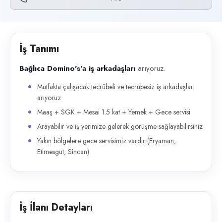
Başvuru kanalları
Telefon
İlan açıklaması
İş Tanımı
Bağlıca Domino's'a iş arkadaşları arıyoruz. Mutfakta çalışacak tecrüb
Bağlıca Domino's'a iş arkadaşları
arıyoruz.
Mutfakta çalışacak tecrübeli ve tecrübesiz iş arkadaşları
arıyoruz
Maaş + SGK + Mesai 1.5 kat + Yemek + Gece servisi
Arayabilir ve iş yerimize gelerek görüşme sağlayabilirsiniz
Yakın bölgelere gece servisimiz vardır (Eryaman,
Etimesgut, Sincan)
İş İlanı Detayları