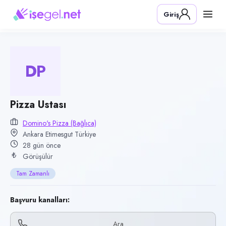
Pozisyon
Giriş
Pizza Ustası
Firma
Domino's Pizza (Bağlıca)
DP
Kategori
Yiyecek & İçecek (Restoran/Cafe)
Konum
Pizza Ustası
Etimesgut, Ankara
Domino's Pizza (Bağlıca)
Ankara Etimesgut Türkiye
Çalışma şekli
28 gün önce
Tam Zamanlı · Ofis
Görüşülür
Yayın tarihi
Tam Zamanlı
11 Temmuz 2026
Son geçerlilik
Başvuru kanalları:
9 Ekim 2026
Ara