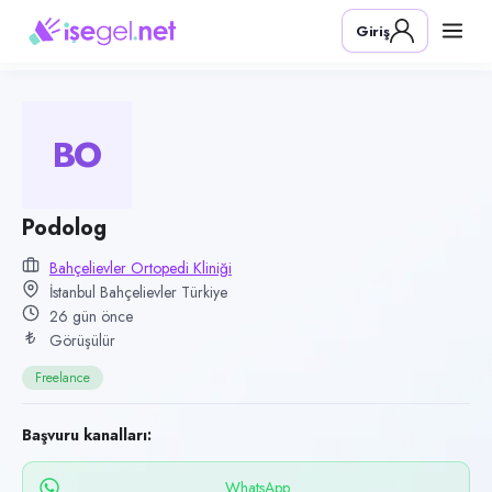
Pozisyon
Giriş
Podolog
Firma
Bahçelievler Ortopedi Kliniği
BO
Kategori
Sağlık
Konum
Podolog
Bahçelievler, İstanbul
Bahçelievler Ortopedi Kliniği
İstanbul Bahçelievler Türkiye
Çalışma şekli
26 gün önce
Freelance · Ofis
Görüşülür
Yayın tarihi
Freelance
13 Temmuz 2026
Son geçerlilik
Başvuru kanalları:
11 Ekim 2026
WhatsApp