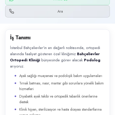
Başvuru kanalları
WhatsApp, Telefon
Ara
İlan açıklaması
İstanbul Bahçelievler'in en değerli noktasında, ortopedi alanında faaliy
İş Tanımı
İstanbul Bahçelievler'in en değerli noktasında, ortopedi
alanında faaliyet gösteren özel kliniğimiz
Bahçelievler
Ortopedi Kliniği
bünyesinde görev alacak
Podolog
arıyoruz.
Ayak sağlığı muayenesi ve podolojik bakım uygulamaları
Tırnak batması, nasır, mantar gibi sorunlara yönelik bakım
hizmetleri
Diyabetik ayak takibi ve ortopedik tabanlık önerilerine
destek
Klinik hijyen, sterilizasyon ve hasta dosyası standartlarına