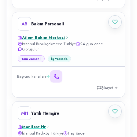
AB
Bakım Personeli
Ailem Bakım Merkezi
İstanbul Büyükçekmece Türkiye
24 gün önce
Görüşülür
Tam Zamanlı
İş Yerinde
Başvuru kanalları
Şikayet et
MH
Yatılı Hemşire
Manifest Hr
İstanbul Kadıköy Türkiye
1 ay önce