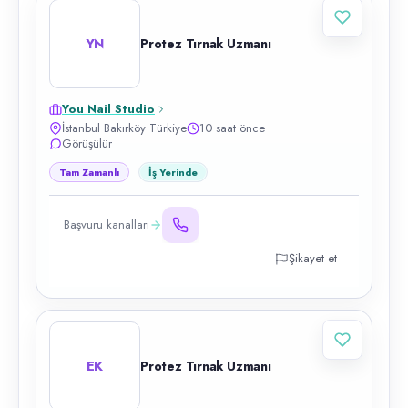
YN
Protez Tırnak Uzmanı
You Nail Studio
İstanbul Bakırköy Türkiye
10 saat önce
Görüşülür
Tam Zamanlı
İş Yerinde
Başvuru kanalları
Şikayet et
EK
Protez Tırnak Uzmanı