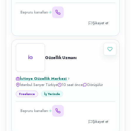
Başvuru kanalları
Şikayet et
İG
Güzellik Uzmanı
İstinye Güzellik Merkezi
İstanbul Sarıyer Türkiye
10 saat önce
Görüşülür
Freelance
İş Yerinde
Başvuru kanalları
Şikayet et