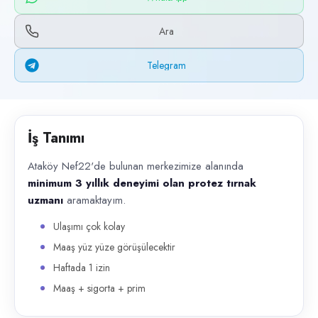
Başvuru kanalları
WhatsApp, Telegram, Telefon
Ara
İlan açıklaması
Telegram
Ataköy Nef22'de bulunan merkezimize alanında minimum 3 yıllık deneyi
İş Tanımı
Ataköy Nef22'de bulunan merkezimize alanında
minimum 3 yıllık deneyimi olan protez tırnak
uzmanı
aramaktayım.
Ulaşımı çok kolay
Maaş yüz yüze görüşülecektir
Haftada 1 izin
Maaş + sigorta + prim