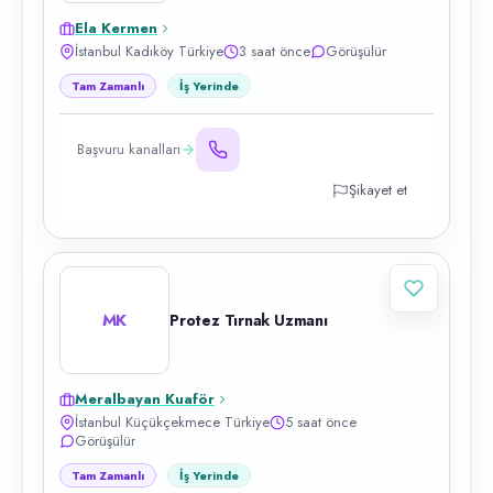
Ela Kermen
İstanbul Kadıköy Türkiye
3 saat önce
Görüşülür
Tam Zamanlı
İş Yerinde
Başvuru kanalları
Şikayet et
MK
Protez Tırnak Uzmanı
Meralbayan Kuaför
İstanbul Küçükçekmece Türkiye
5 saat önce
Görüşülür
Tam Zamanlı
İş Yerinde