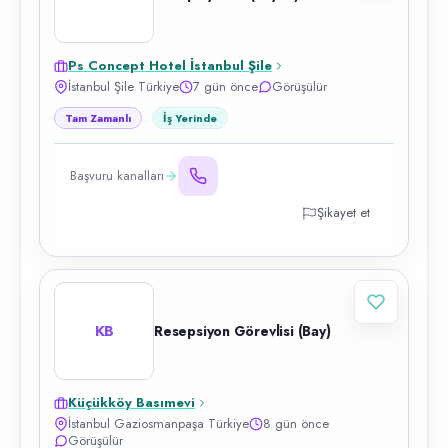
Ps Concept Hotel İstanbul Şile
İstanbul Şile Türkiye
7 gün önce
Görüşülür
Tam Zamanlı
İş Yerinde
Başvuru kanalları
Şikayet et
KB
Resepsiyon Görevlisi (Bay)
Küçükköy Basımevi
İstanbul Gaziosmanpaşa Türkiye
8 gün önce
Görüşülür