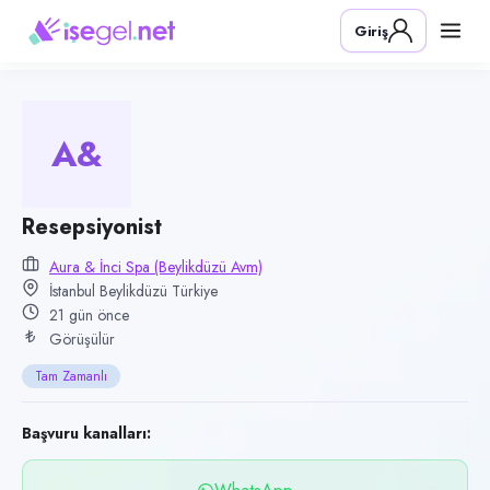
Pozisyon
Giriş
Resepsiyonist
Firma
Aura & İnci SPA (Beylikdüzü AVM)
A&
Kategori
Temizlik & Hizmet
Konum
Resepsiyonist
Beylikdüzü, İstanbul
Aura & İnci Spa (Beylikdüzü Avm)
İstanbul Beylikdüzü Türkiye
Çalışma şekli
21 gün önce
Tam Zamanlı · Ofis
Görüşülür
Yayın tarihi
Tam Zamanlı
16 Temmuz 2026
Son geçerlilik
Başvuru kanalları:
14 Ekim 2026