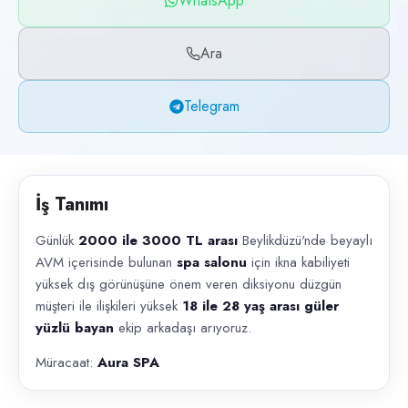
WhatsApp
Başvuru kanalları
WhatsApp, Telegram, Telefon
Ara
İlan açıklaması
Telegram
Günlük 2000 ile 3000 TL arası Beylikdüzü'nde beyaylı AVM içerisinde b
İş Tanımı
Günlük
2000 ile 3000 TL arası
Beylikdüzü'nde beyaylı
AVM içerisinde bulunan
spa salonu
için ikna kabiliyeti
yüksek dış görünüşüne önem veren diksiyonu düzgün
müşteri ile ilişkileri yüksek
18 ile 28 yaş arası güler
yüzlü bayan
ekip arkadaşı arıyoruz.
Müracaat:
Aura SPA