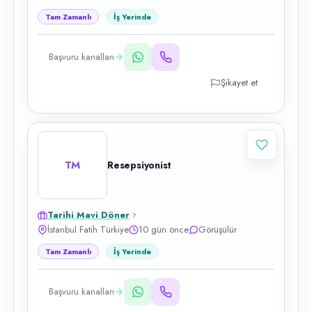
Tam Zamanlı
İş Yerinde
Başvuru kanalları
Şikayet et
TM
Resepsiyonist
Tarihi Mavi Döner
İstanbul Fatih Türkiye
10 gün önce
Görüşülür
Tam Zamanlı
İş Yerinde
Başvuru kanalları