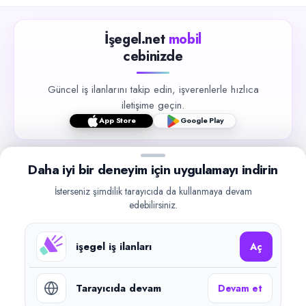
İşegel.net
mobil
cebinizde
Güncel iş ilanlarını takip edin, işverenlerle hızlıca
iletişime geçin.
App Store
Google Play
Daha iyi bir deneyim için uygulamayı indirin
İsterseniz şimdilik tarayıcıda da kullanmaya devam
edebilirsiniz.
©
2026
işegel.net. Tüm hakları saklıdır.
işegel.net bir ilan yayın platformudur; iş bulma aracılığı veya işe
işegel iş ilanları
yerleştirme faaliyeti yapmaz.
Aç
Benzer aramalar
Tarayıcıda devam
Devam et
Saha Satış Temsilcisi – Bağcılar iş ilanları