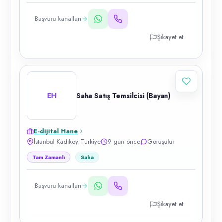
Başvuru kanalları
Şikayet et
EH
Saha Satış Temsilcisi (Bayan)
E-dijital Hane
İstanbul Kadıköy Türkiye
9 gün önce
Görüşülür
Tam Zamanlı
Saha
Başvuru kanalları
Şikayet et