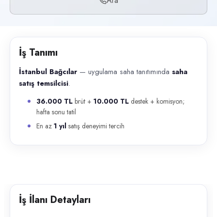
Ara
Başvuru kanalları
Telefon
İlan açıklaması
İş Tanımı
İstanbul Bağcılar — uygulama saha tanıtımında saha satış temsilcisi . 
İstanbul Bağcılar
— uygulama saha tanıtımında
saha
satış temsilcisi
.
36.000 TL
brüt +
10.000 TL
destek + komisyon;
hafta sonu tatil
En az
1 yıl
satış deneyimi tercih
İş İlanı Detayları