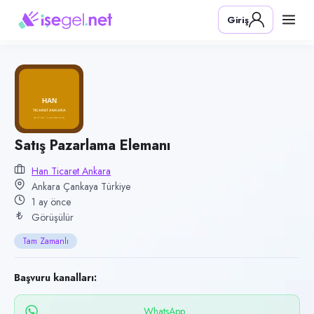
Pozisyon
Giriş
Satış Pazarlama Elemanı
Firma
Han Ticaret Ankara
Kategori
Satış & Pazarlama
Konum
Satış Pazarlama Elemanı
Çankaya, Ankara
Han Ticaret Ankara
Ankara Çankaya Türkiye
Çalışma şekli
1 ay önce
Tam Zamanlı · Ofis
Görüşülür
Yayın tarihi
Tam Zamanlı
5 Temmuz 2026
Son geçerlilik
Başvuru kanalları:
3 Ekim 2026
WhatsApp