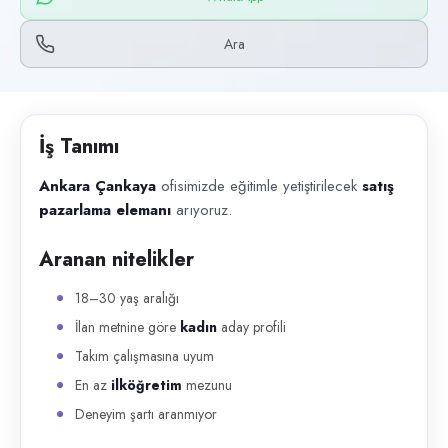
Başvuru kanalları
WhatsApp, Telefon
Ara
İlan açıklaması
Ankara Çankaya ofisimizde eğitimle yetiştirilecek satış pazarlama el
İş Tanımı
Ankara Çankaya
ofisimizde eğitimle yetiştirilecek
satış
pazarlama elemanı
arıyoruz.
Aranan nitelikler
18–30 yaş aralığı
İlan metnine göre
kadın
aday profili
Takım çalışmasına uyum
En az
ilköğretim
mezunu
Deneyim şartı aranmıyor