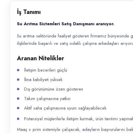
Başvuru kanalları
İş Tanımı
WhatsApp, Telefon
Su Arıtma Sistemleri Satış Danışmanı aranıyor.
İlan açıklaması
Su arıtma sektöründe faaliyet gösteren firmamız bünyesinde g
Su Arıtma Sistemleri Satış Danışmanı aranıyor. Su arıtma sektöründe faa
ilişkilerinde başarılı ve satış odaklı çalışma arkadaşları arıyor
Aranan Nitelikler
İletişim becerileri güçlü
İkna kabiliyeti yüksek
Dış görünümüne özen gösteren
Takım çalışmasına yatkın
Aktif saha çalışmasına uyum sağlayabilecek
Potansiyel müşterilerle iletişim kurmak, ürün tanıtımı yapma
Maaş + prim sistemiyle çalışacak, adayların başvurularını bek