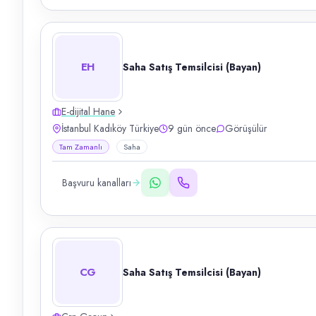
EH
Saha Satış Temsilcisi (Bayan)
E-dijital Hane
İstanbul Kadıköy Türkiye
9 gün önce
Görüşülür
Tam Zamanlı
Saha
Başvuru kanalları
CG
Saha Satış Temsilcisi (Bayan)