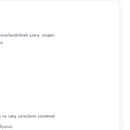
örevlendirilmek üzere, müşteri
liyet gösteren firmamız bünyesinde görevlendirilmek üzere, müşteri ilişk
uz.
k ve satış süreçlerini yönetmek
liyoruz.