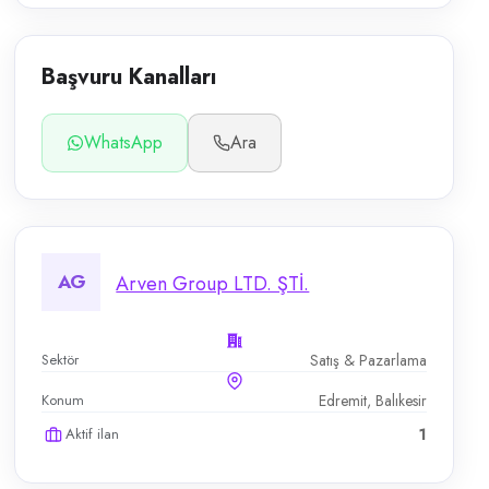
Başvuru Kanalları
WhatsApp
Ara
AG
Arven Group LTD. ŞTİ.
Sektör
Satış & Pazarlama
Konum
Edremit, Balıkesir
Aktif ilan
1