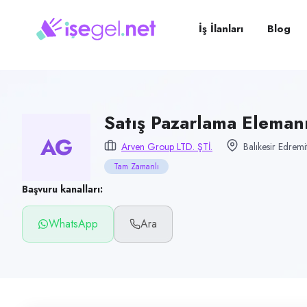
Pozisyon
Satış Pazarlama Elemanı
İş İlanları
Blog
Firma
Arven Group Ltd. Şti.
Kategori
Satış & Pazarlama
Satış Pazarlama Eleman
AG
Konum
Arven Group LTD. ŞTİ.
Balıkesir Edremi
Edremit, Balıkesir
Tam Zamanlı
Çalışma şekli
Başvuru kanalları:
Tam Zamanlı
WhatsApp
Ara
Yayın tarihi
10 Temmuz 2026
Son geçerlilik
8 Ekim 2026