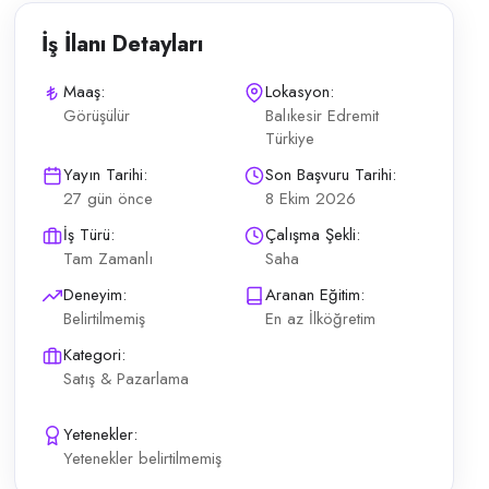
İş İlanı Detayları
Maaş:
Lokasyon:
Görüşülür
Balıkesir Edremit
Türkiye
ilerinde başarılı ve satış odaklı çalışma arkadaşları arıyoruz. Aranan N
Yayın Tarihi:
Son Başvuru Tarihi:
27 gün önce
8 Ekim 2026
İş Türü:
Çalışma Şekli:
Tam Zamanlı
Saha
Deneyim:
Aranan Eğitim:
Belirtilmemiş
En az İlköğretim
Kategori:
Satış & Pazarlama
Yetenekler:
Yetenekler belirtilmemiş