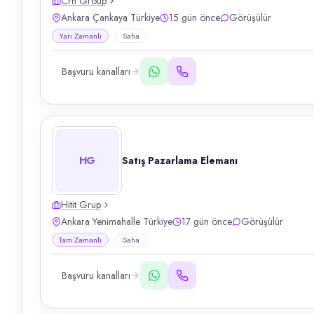
Crn Group
Ankara Çankaya Türkiye
15 gün önce
Görüşülür
Yarı Zamanlı
Saha
Başvuru kanalları
HG
Satış Pazarlama Elemanı
Hitit Grup
Ankara Yenimahalle Türkiye
17 gün önce
Görüşülür
Tam Zamanlı
Saha
Başvuru kanalları