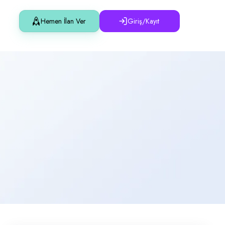
Hemen İlan Ver
Giriş/Kayıt