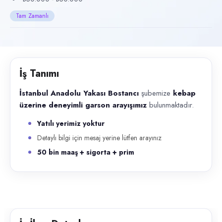
Başvuru kanalları
Tam Zamanlı
Telefon
İlan açıklaması
İstanbul Anadolu Yakası Bostancı şubemize kebap üzerine deneyimli gars
İş Tanımı
İstanbul Anadolu Yakası Bostancı
şubemize
kebap
üzerine deneyimli garson arayışımız
bulunmaktadır.
Yatılı yerimiz yoktur
Detaylı bilgi için mesaj yerine lütfen arayınız
50 bin maaş + sigorta + prim