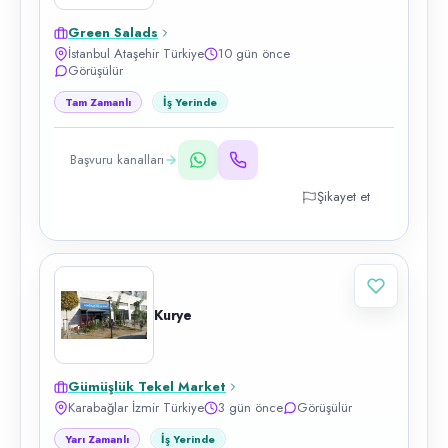
Green Salads
İstanbul Ataşehir Türkiye
10 gün önce
Görüşülür
Tam Zamanlı
İş Yerinde
Başvuru kanalları
Şikayet et
Kurye
Gümüşlük Tekel Market
Karabağlar İzmir Türkiye
3 gün önce
Görüşülür
Yarı Zamanlı
İş Yerinde