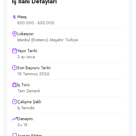
İş İlanı Detayları
Maaş:
₺50.000 - ₺50.000
Lokasyon:
İstanbul (Bostancı) Ataşehir Türkiye
Yayın Tarihi:
3 ay önce
Son Başvuru Tarihi:
18 Temmuz 2026
İş Türü:
Tam Zamanlı
Çalışma Şekli:
İş Yerinde
Deneyim:
3+ Yıl
Aranan Eğitim: