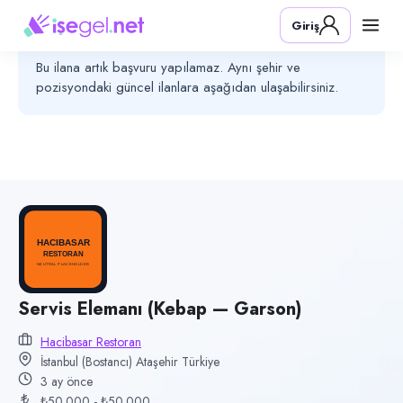
Pozisyon
Giriş
Servis Elemanı (Kebap — Garson)
Bu ilanın başvuru süresi sona ermiştir
Bu ilana artık başvuru yapılamaz. Aynı şehir ve
Firma
pozisyondaki güncel ilanlara aşağıdan ulaşabilirsiniz.
Hacibasar Restoran
Kategori
Yiyecek & İçecek (Restoran/Cafe)
Konum
Ataşehir, İstanbul (Bostancı)
Çalışma şekli
Tam Zamanlı · Ofis
Yayın tarihi
Servis Elemanı (Kebap — Garson)
19 Nisan 2026
Hacibasar Restoran
Son geçerlilik
İstanbul (Bostancı) Ataşehir Türkiye
18 Temmuz 2026
3 ay önce
₺50.000 - ₺50.000