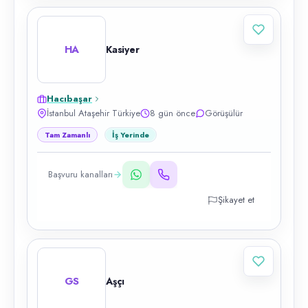
HA
Kasiyer
Hacıbaşar
İstanbul Ataşehir Türkiye
8 gün önce
Görüşülür
Tam Zamanlı
İş Yerinde
Başvuru kanalları
Şikayet et
GS
Aşçı