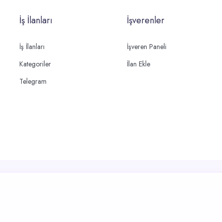
İş İlanları
İşverenler
İş İlanları
İşveren Paneli
Kategoriler
İlan Ekle
Telegram