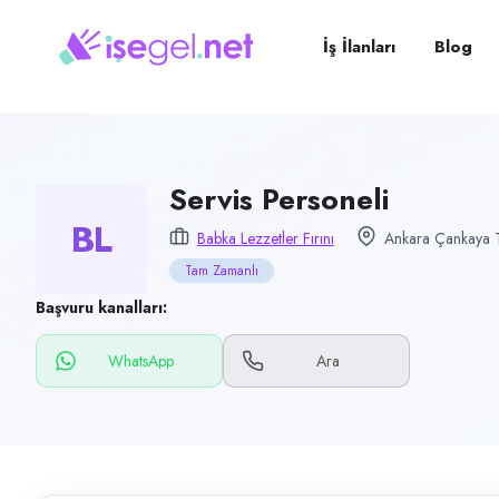
Pozisyon
Servis Personeli
İş İlanları
Blog
Firma
Babka Lezzetler Fırını
Kategori
Yiyecek & İçecek (Restoran/Cafe)
Servis Personeli
BL
Konum
Babka Lezzetler Fırını
Ankara Çankaya T
Çankaya, Ankara
Tam Zamanlı
Çalışma şekli
Başvuru kanalları:
Tam Zamanlı · Ofis
WhatsApp
Ara
Yayın tarihi
17 Temmuz 2026
Son geçerlilik
15 Ekim 2026