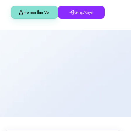
Hemen İlan Ver
Giriş/Kayıt