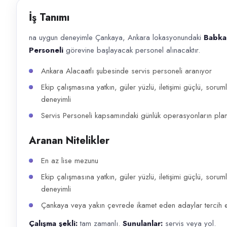
Başvuru kanalları
İş Tanımı
WhatsApp, Telefon
na uygun deneyimle Çankaya, Ankara lokasyonundaki
Babka 
İlan açıklaması
Personeli
görevine başlayacak personel alınacaktır.
na uygun deneyimle Çankaya, Ankara lokasyonundaki Babka Lezzetler Fırın
Ankara Alacaatlı şubesinde servis personeli aranıyor
Ekip çalışmasına yatkın, güler yüzlü, iletişimi güçlü, sorumlu
deneyimli
Servis Personeli kapsamındaki günlük operasyonların planl
Aranan Nitelikler
En az lise mezunu
Ekip çalışmasına yatkın, güler yüzlü, iletişimi güçlü, sorumlu
deneyimli
Çankaya veya yakın çevrede ikamet eden adaylar tercih ed
Çalışma şekli:
tam zamanlı.
Sunulanlar:
servis veya yol.