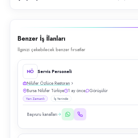
Benzer İş İlanları
İlginizi çekebilecek benzer fırsatlar
NÖ
Servis Personeli
Nilüfer Özlüce Restoran
Bursa Nilüfer Türkiye
1 ay önce
Görüşülür
Yarı Zamanlı
İş Yerinde
Başvuru kanalları