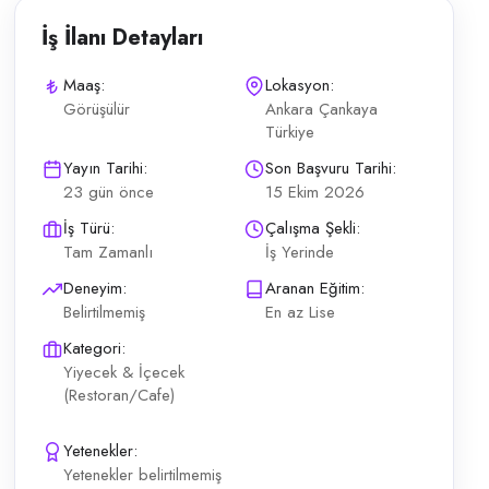
İş İlanı Detayları
Maaş:
Lokasyon:
Görüşülür
Ankara Çankaya
Türkiye
Ankara Alacaatlı şubesinde servis personeli aranıyor Ekip çalışmasına y
Yayın Tarihi:
Son Başvuru Tarihi:
23 gün önce
15 Ekim 2026
İş Türü:
Çalışma Şekli:
Tam Zamanlı
İş Yerinde
Deneyim:
Aranan Eğitim:
Belirtilmemiş
En az Lise
Kategori:
Yiyecek & İçecek
(Restoran/Cafe)
Yetenekler:
Yetenekler belirtilmemiş