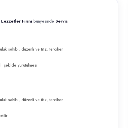
Lezzetler Fırını
bünyesinde
Servis
ı bünyesinde Servis Personeli görevine başlayacak personel alınacaktır. 
luk sahibi, düzenli ve titiz, tercihen
ı şekilde yürütülmesi
luk sahibi, düzenli ve titiz, tercihen
ilir