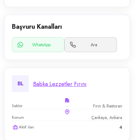
Başvuru Kanalları
WhatsApp
Ara
BL
Babka Lezzetler Fırını
Sektör
Fırın & Restoran
Konum
Çankaya, Ankara
Aktif ilan
4