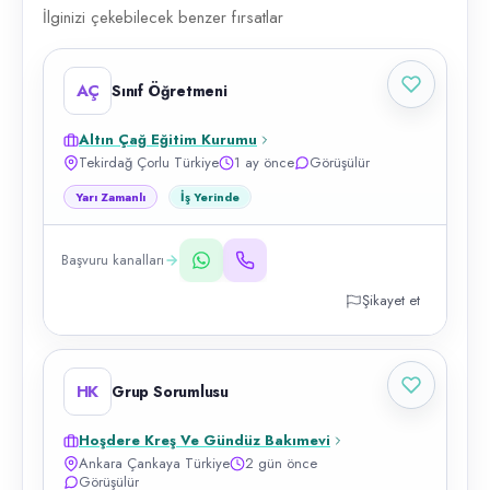
İlginizi çekebilecek benzer fırsatlar
AÇ
Sınıf Öğretmeni
Altın Çağ Eğitim Kurumu
Tekirdağ Çorlu Türkiye
1 ay önce
Görüşülür
Yarı Zamanlı
İş Yerinde
Başvuru kanalları
Şikayet et
HK
Grup Sorumlusu
Hoşdere Kreş Ve Gündüz Bakımevi
Ankara Çankaya Türkiye
2 gün önce
Görüşülür