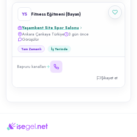
YS
Fitness Eğitmeni (Bayan)
Yaşamkent Site Spor Salonu
Ankara Çankaya Türkiye
3 gün önce
Görüşülür
Tam Zamanlı
İş Yerinde
Başvuru kanalları
Şikayet et