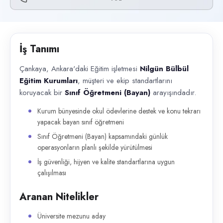
Başvuru kanalları
Telefon
İlan açıklaması
İş Tanımı
Çankaya, Ankara'daki Eğitim işletmesi Nilgün Bülbül Eğitim Kurumları ,
Çankaya, Ankara'daki Eğitim işletmesi
Nilgün Bülbül
Eğitim Kurumları
, müşteri ve ekip standartlarını
koruyacak bir
Sınıf Öğretmeni (Bayan)
arayışındadır.
Kurum bünyesinde okul ödevlerine destek ve konu tekrarı
yapacak bayan sınıf öğretmeni
Sınıf Öğretmeni (Bayan) kapsamındaki günlük
operasyonların planlı şekilde yürütülmesi
İş güvenliği, hijyen ve kalite standartlarına uygun
çalışılması
Aranan Nitelikler
Üniversite mezunu aday