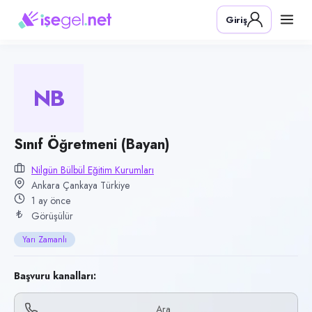
Pozisyon
Giriş
Sınıf Öğretmeni (Bayan)
Firma
Nilgün Bülbül Eğitim Kurumları
NB
Kategori
Eğitim
Konum
Sınıf Öğretmeni (Bayan)
Çankaya, Ankara
Nilgün Bülbül Eğitim Kurumları
Ankara Çankaya Türkiye
Çalışma şekli
1 ay önce
Yarı Zamanlı · Ofis
Görüşülür
Yayın tarihi
Yarı Zamanlı
25 Haziran 2026
Son geçerlilik
Başvuru kanalları:
23 Eylül 2026
Ara