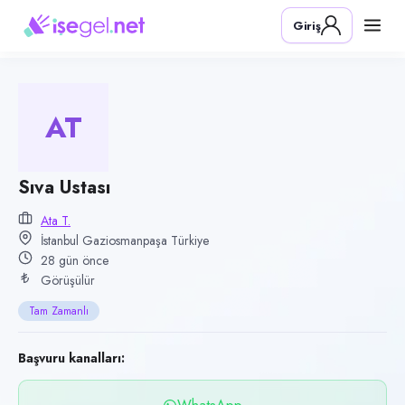
Pozisyon
Giriş
Sıva Ustası
Firma
Ata T.
AT
Kategori
İnşaat & Yapı
Konum
Sıva Ustası
Gaziosmanpaşa, İstanbul
Ata T.
İstanbul Gaziosmanpaşa Türkiye
Çalışma şekli
28 gün önce
Tam Zamanlı
Görüşülür
Yayın tarihi
Tam Zamanlı
9 Temmuz 2026
Son geçerlilik
Başvuru kanalları:
7 Ekim 2026