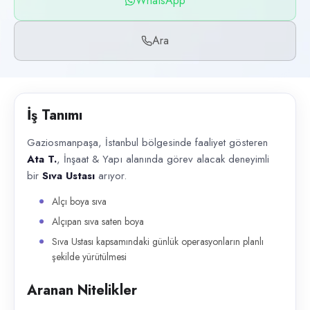
WhatsApp
Başvuru kanalları
WhatsApp, Telefon
Ara
İlan açıklaması
Gaziosmanpaşa, İstanbul bölgesinde faaliyet gösteren Ata T. , İnşaat &
İş Tanımı
Gaziosmanpaşa, İstanbul bölgesinde faaliyet gösteren
Ata T.
, İnşaat & Yapı alanında görev alacak deneyimli
bir
Sıva Ustası
arıyor.
Alçı boya sıva
Alçıpan sıva saten boya
Sıva Ustası kapsamındaki günlük operasyonların planlı
şekilde yürütülmesi
Aranan Nitelikler