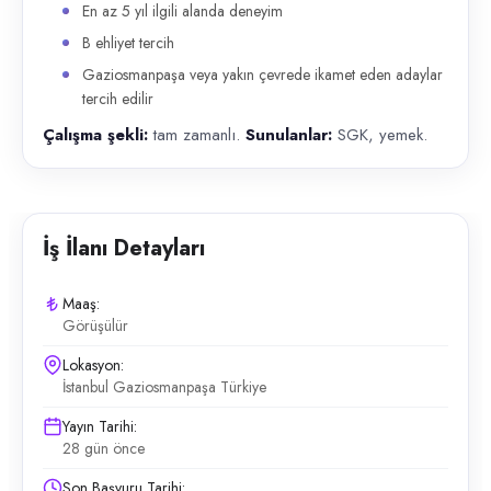
En az 5 yıl ilgili alanda deneyim
B ehliyet tercih
Gaziosmanpaşa veya yakın çevrede ikamet eden adaylar
tercih edilir
Çalışma şekli:
tam zamanlı.
Sunulanlar:
SGK, yemek.
İş İlanı Detayları
Maaş:
Görüşülür
Lokasyon:
İstanbul Gaziosmanpaşa Türkiye
Yayın Tarihi:
28 gün önce
Son Başvuru Tarihi: