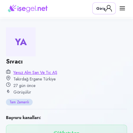
Pozisyon
Giriş
Sıvacı
Firma
Yavuz ALM San ve Tic AŞ
YA
Kategori
İnşaat & Yapı
Konum
Sıvacı
Ergene, Tekirdağ
Yavuz Alm San Ve Tic AŞ
Tekirdağ Ergene Türkiye
Çalışma şekli
27 gün önce
Tam Zamanlı
Görüşülür
Yayın tarihi
Tam Zamanlı
11 Temmuz 2026
Son geçerlilik
Başvuru kanalları:
9 Ekim 2026