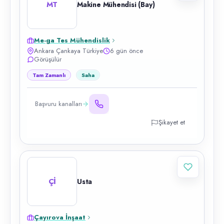
MT
Makine Mühendisi (Bay)
Me-ga Tes Mühendislik
Ankara Çankaya Türkiye
6 gün önce
Görüşülür
Tam Zamanlı
Saha
Başvuru kanalları
Şikayet et
Çİ
Usta
Çayırova İnşaat