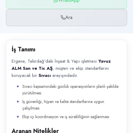
WhatsApp
Başvuru kanalları
WhatsApp, Telefon
Ara
İlan açıklaması
Ergene, Tekirdağ'daki İnşaat & Yapı işletmesi Yavuz ALM San ve Tic AŞ ,
İş Tanımı
Ergene, Tekirdağ'daki İnşaat & Yapı işletmesi
Yavuz
ALM San ve Tic AŞ
, müşteri ve ekip standartlarını
koruyacak bir
Sıvacı
arayışındadır.
Sıvacı kapsamındaki günlük operasyonların planlı şekilde
yürütülmesi
İş güvenliği, hijyen ve kalite standartlarına uygun
çalışılması
Ekip içi koordinasyon ve iş sürekliliğinin sağlanması
Aranan Nitelikler