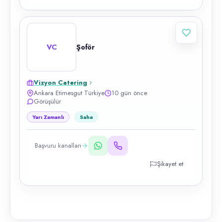
VC
Şoför
Vizyon Catering
Ankara Etimesgut Türkiye
10 gün önce
Görüşülür
Yarı Zamanlı
Saha
Başvuru kanalları
Şikayet et