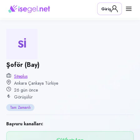
Pozisyon
Giriş
Şoför (Bay)
Firma
SitePlus
Sİ
Kategori
Lojistik & Taşımacılık
Konum
Şoför (Bay)
Çankaya, Ankara
Siteplus
Ankara Çankaya Türkiye
Çalışma şekli
26 gün önce
Tam Zamanlı · Ofis
Görüşülür
Yayın tarihi
Tam Zamanlı
12 Temmuz 2026
Son geçerlilik
Başvuru kanalları:
10 Ekim 2026