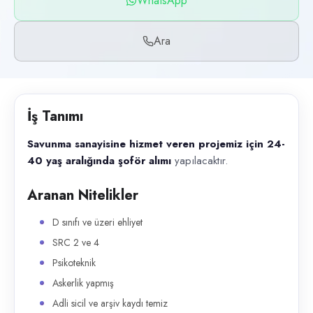
WhatsApp
Başvuru kanalları
WhatsApp, Telefon
Ara
İlan açıklaması
Savunma sanayisine hizmet veren projemiz için 24-40 yaş aralığında şof
İş Tanımı
Savunma sanayisine hizmet veren projemiz için 24-
40 yaş aralığında şoför alımı
yapılacaktır.
Aranan Nitelikler
D sınıfı ve üzeri ehliyet
SRC 2 ve 4
Psikoteknik
Askerlik yapmış
Adli sicil ve arşiv kaydı temiz