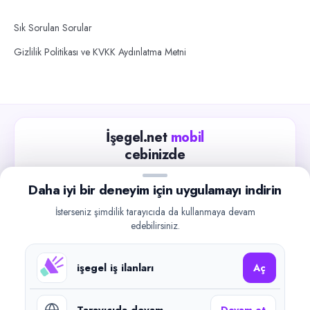
Sık Sorulan Sorular
Gizlilik Politikası ve KVKK Aydınlatma Metni
İşegel.net
mobil
cebinizde
Güncel iş ilanlarını takip edin, işverenlerle hızlıca
Daha iyi bir deneyim için uygulamayı indirin
iletişime geçin.
İsterseniz şimdilik tarayıcıda da kullanmaya devam
App Store
Google Play
edebilirsiniz.
işegel iş ilanları
Aç
Tarayıcıda devam