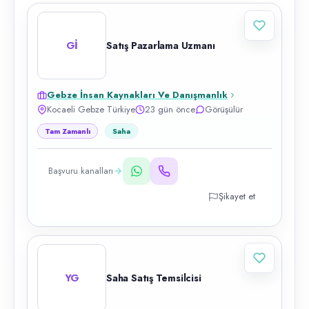
Gİ
Satış Pazarlama Uzmanı
Gebze İnsan Kaynakları Ve Danışmanlık
Kocaeli Gebze Türkiye
23 gün önce
Görüşülür
Tam Zamanlı
Saha
Başvuru kanalları
Şikayet et
YG
Saha Satış Temsilcisi