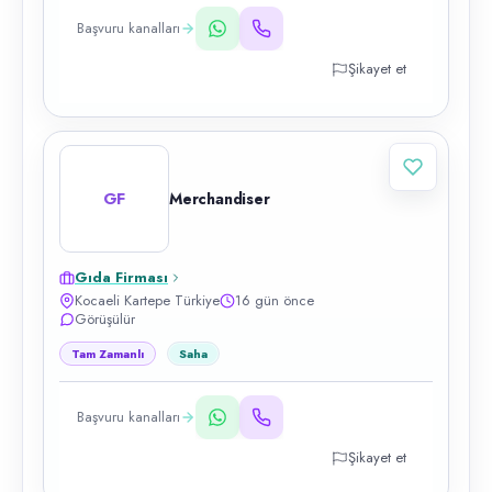
Başvuru kanalları
Şikayet et
GF
Merchandiser
Gıda Firması
Kocaeli Kartepe Türkiye
16 gün önce
Görüşülür
Tam Zamanlı
Saha
Başvuru kanalları
Şikayet et