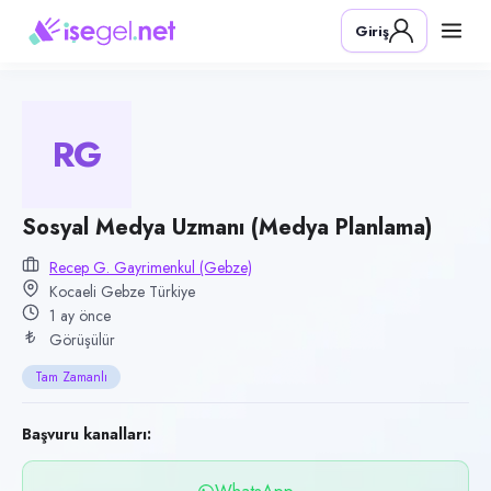
Pozisyon
Giriş
Sosyal Medya Uzmanı (Medya Planlama)
Firma
Recep G. Gayrimenkul (Gebze)
RG
Kategori
Satış & Pazarlama
Konum
Sosyal Medya Uzmanı (Medya Planlama)
Gebze, Kocaeli
Recep G. Gayrimenkul (Gebze)
Kocaeli Gebze Türkiye
Çalışma şekli
1 ay önce
Tam Zamanlı · Ofis
Görüşülür
Yayın tarihi
Tam Zamanlı
5 Temmuz 2026
Son geçerlilik
Başvuru kanalları:
3 Ekim 2026