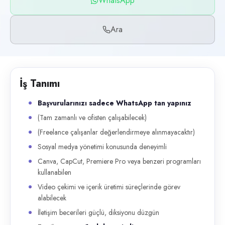
WhatsApp
Başvuru kanalları
WhatsApp, Telefon
Ara
İlan açıklaması
Başvurularınızı sadece WhatsApp tan yapınız (Tam zamanlı ve ofisten ç
İş Tanımı
Başvurularınızı sadece WhatsApp tan yapınız
(Tam zamanlı ve ofisten çalışabilecek)
(Freelance çalışanlar değerlendirmeye alınmayacaktır)
Sosyal medya yönetimi konusunda deneyimli
Canva, CapCut, Premiere Pro veya benzeri programları
kullanabilen
Video çekimi ve içerik üretimi süreçlerinde görev
alabilecek
İletişim becerileri güçlü, diksiyonu düzgün