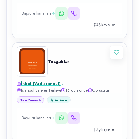
Başvuru kanalları
Şikayet et
Tezgahtar
İkbal (Vadistanbul)
İstanbul Sarıyer Türkiye
16 gün önce
Görüşülür
Tam Zamanlı
İş Yerinde
Başvuru kanalları
Şikayet et