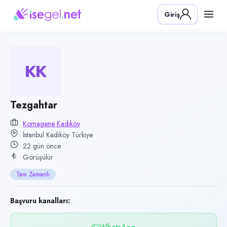
Pozisyon
Giriş
Tezgahtar
Firma
Komagene Kadıköy
KK
Kategori
Yiyecek & İçecek (Restoran/Cafe)
Konum
Tezgahtar
Kadıköy, İstanbul
Komagene Kadıköy
İstanbul Kadıköy Türkiye
Çalışma şekli
22 gün önce
Tam Zamanlı
Görüşülür
Yayın tarihi
Tam Zamanlı
14 Temmuz 2026
Son geçerlilik
Başvuru kanalları:
12 Ekim 2026