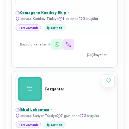
Komagene Kadıköy Ekip
İstanbul Kadıköy Türkiye
1 ay önce
Görüşülür
Tam Zamanlı
İş Yerinde
Başvuru kanalları
Şikayet et
Tezgahtar
İkbal Lokantası
İstanbul Sarıyer Türkiye
7 gün önce
Görüşülür
Tam Zamanlı
İş Yerinde