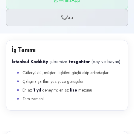
WhatsApp
Başvuru kanalları
WhatsApp, Telefon
Ara
İlan açıklaması
İstanbul Kadıköy şubemize tezgahtar (bay ve bayan). Güleryüzlü, müşter
İş Tanımı
İstanbul Kadıköy
şubemize
tezgahtar
(bay ve bayan).
Güleryüzlü, müşteri ilişkileri güçlü ekip arkadaşları
Çalışma şartları yüz yüze görüşülür
En az
1 yıl
deneyim; en az
lise
mezunu
Tam zamanlı