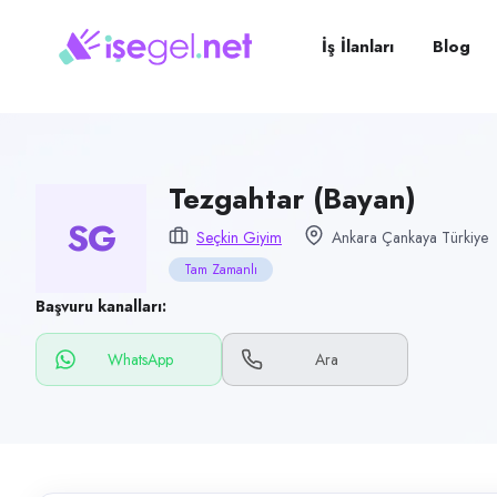
Pozisyon
Tezgahtar (Bayan)
İş İlanları
Blog
Firma
Seçkin Giyim
Kategori
Perakende & Mağazacılık
Tezgahtar (Bayan)
SG
Konum
Seçkin Giyim
Ankara Çankaya Türkiye
Çankaya, Ankara
Tam Zamanlı
Çalışma şekli
Başvuru kanalları:
Tam Zamanlı · Ofis
WhatsApp
Ara
Yayın tarihi
16 Temmuz 2026
Son geçerlilik
14 Ekim 2026