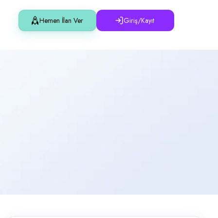
Hemen İlan Ver
Giriş/Kayıt