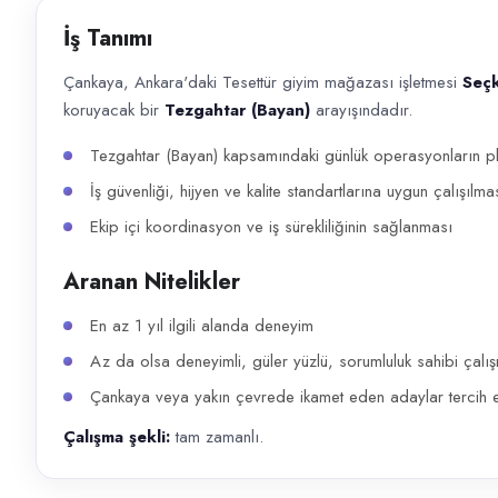
Başvuru kanalları
İş Tanımı
WhatsApp, Telefon
Çankaya, Ankara'daki Tesettür giyim mağazası işletmesi
Seçk
İlan açıklaması
koruyacak bir
Tezgahtar (Bayan)
arayışındadır.
Çankaya, Ankara'daki Tesettür giyim mağazası işletmesi Seçkin Giyim , m
Tezgahtar (Bayan) kapsamındaki günlük operasyonların pla
İş güvenliği, hijyen ve kalite standartlarına uygun çalışılma
Ekip içi koordinasyon ve iş sürekliliğinin sağlanması
Aranan Nitelikler
En az 1 yıl ilgili alanda deneyim
Az da olsa deneyimli, güler yüzlü, sorumluluk sahibi çalı
Çankaya veya yakın çevrede ikamet eden adaylar tercih ed
Çalışma şekli:
tam zamanlı.