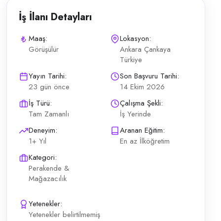
İş İlanı Detayları
Maaş:
Lokasyon:
Görüşülür
Ankara Çankaya
Türkiye
adır. Tezgahtar (Bayan) kapsamındaki günlük operasyonların planlı şekil
Yayın Tarihi:
Son Başvuru Tarihi:
23 gün önce
14 Ekim 2026
İş Türü:
Çalışma Şekli:
Tam Zamanlı
İş Yerinde
Deneyim:
Aranan Eğitim:
1+ Yıl
En az İlköğretim
Kategori:
Perakende &
Mağazacılık
Yetenekler:
Yetenekler belirtilmemiş