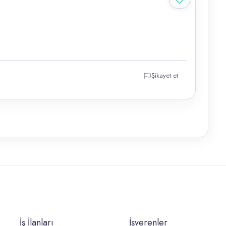
Şikayet et
İş İlanları
İşverenler