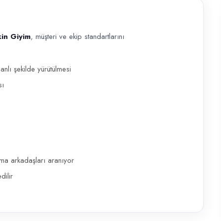
in Giyim
, müşteri ve ekip standartlarını
üşteri ve ekip standartlarını koruyacak bir Tezgahtar (Bayan) arayışınd
nlı şekilde yürütülmesi
sı
şma arkadaşları aranıyor
ilir