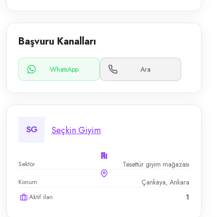
Başvuru Kanalları
WhatsApp
Ara
SG
Seçkin Giyim
Sektör
Tesettür giyim mağazası
Konum
Çankaya, Ankara
Aktif ilan
1