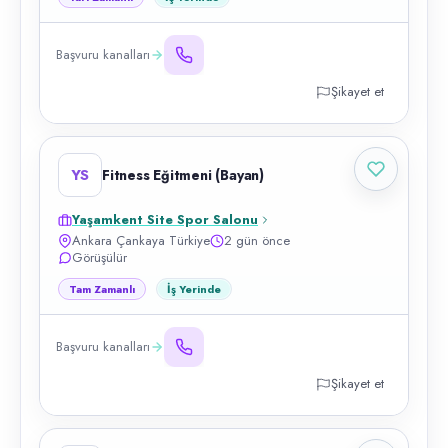
Başvuru kanalları
Şikayet et
YS
Fitness Eğitmeni (Bayan)
Yaşamkent Site Spor Salonu
Ankara Çankaya Türkiye
2 gün önce
Görüşülür
Tam Zamanlı
İş Yerinde
Başvuru kanalları
Şikayet et