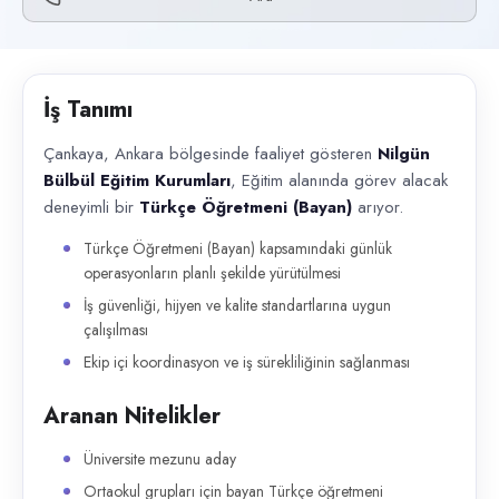
Başvuru kanalları
Telefon
İlan açıklaması
İş Tanımı
Çankaya, Ankara bölgesinde faaliyet gösteren Nilgün Bülbül Eğitim Kuru
Çankaya, Ankara bölgesinde faaliyet gösteren
Nilgün
Bülbül Eğitim Kurumları
, Eğitim alanında görev alacak
deneyimli bir
Türkçe Öğretmeni (Bayan)
arıyor.
Türkçe Öğretmeni (Bayan) kapsamındaki günlük
operasyonların planlı şekilde yürütülmesi
İş güvenliği, hijyen ve kalite standartlarına uygun
çalışılması
Ekip içi koordinasyon ve iş sürekliliğinin sağlanması
Aranan Nitelikler
Üniversite mezunu aday
Ortaokul grupları için bayan Türkçe öğretmeni