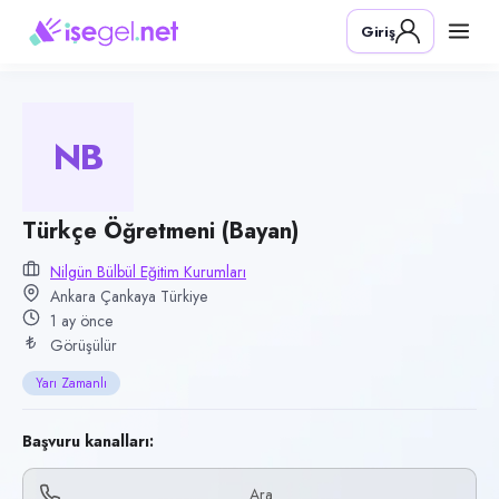
Pozisyon
Giriş
Türkçe Öğretmeni (Bayan)
Firma
Nilgün Bülbül Eğitim Kurumları
NB
Kategori
Eğitim
Konum
Türkçe Öğretmeni (Bayan)
Çankaya, Ankara
Nilgün Bülbül Eğitim Kurumları
Ankara Çankaya Türkiye
Çalışma şekli
1 ay önce
Yarı Zamanlı · Ofis
Görüşülür
Yayın tarihi
Yarı Zamanlı
30 Haziran 2026
Son geçerlilik
Başvuru kanalları:
28 Eylül 2026
Ara