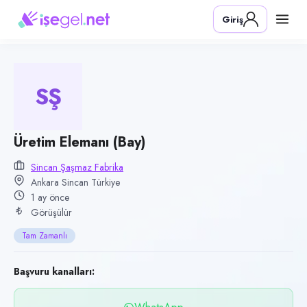
Pozisyon
Giriş
Üretim Elemanı (Bay)
Firma
Sincan Şaşmaz Fabrika
SŞ
Kategori
Üretim & İmalat
Konum
Üretim Elemanı (Bay)
Sincan, Ankara
Sincan Şaşmaz Fabrika
Ankara Sincan Türkiye
Çalışma şekli
1 ay önce
Tam Zamanlı · Ofis
Görüşülür
Yayın tarihi
Tam Zamanlı
25 Haziran 2026
Son geçerlilik
Başvuru kanalları:
23 Eylül 2026