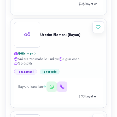
Şikayet et
GÖ
Üretim Elemanı (Bayan)
Gök-mer
Ankara Yenimahalle Türkiye
3 gün önce
Görüşülür
Tam Zamanlı
İş Yerinde
Başvuru kanalları
Şikayet et