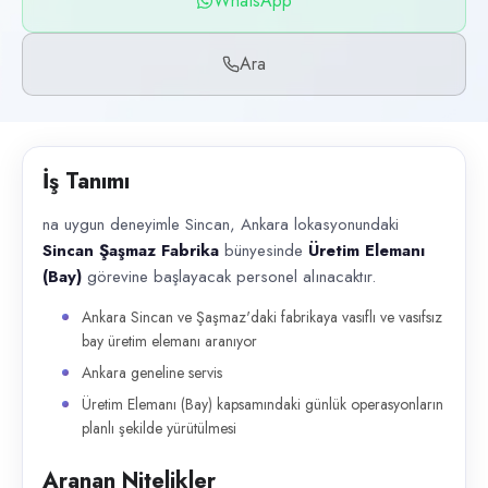
WhatsApp
Başvuru kanalları
WhatsApp, Telefon
Ara
İlan açıklaması
na uygun deneyimle Sincan, Ankara lokasyonundaki Sincan Şaşmaz Fabrik
İş Tanımı
na uygun deneyimle Sincan, Ankara lokasyonundaki
Sincan Şaşmaz Fabrika
bünyesinde
Üretim Elemanı
(Bay)
görevine başlayacak personel alınacaktır.
Ankara Sincan ve Şaşmaz'daki fabrikaya vasıflı ve vasıfsız
bay üretim elemanı aranıyor
Ankara geneline servis
Üretim Elemanı (Bay) kapsamındaki günlük operasyonların
planlı şekilde yürütülmesi
Aranan Nitelikler