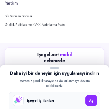
Yardım
Sık Sorulan Sorular
Gizlilik Politikası ve KVKK Aydınlatma Metni
İşegel.net
mobil
cebinizde
Güncel iş ilanlarını takip edin, işverenlerle hızlıca
Daha iyi bir deneyim için uygulamayı indirin
iletişime geçin.
İsterseniz şimdilik tarayıcıda da kullanmaya devam
App Store
Google Play
edebilirsiniz.
işegel iş ilanları
Aç