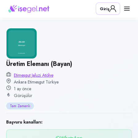
Pozisyon
Giriş
Üretim Elemanı (Bayan)
Firma
Etimesgut Jaluzi Atölye
Kategori
Üretim & İmalat
Konum
Üretim Elemanı (Bayan)
Etimesgut, Ankara
Etimesgut Jaluzi Atölye
Ankara Etimesgut Türkiye
Çalışma şekli
1 ay önce
Tam Zamanlı
Görüşülür
Yayın tarihi
Tam Zamanlı
1 Temmuz 2026
Son geçerlilik
Başvuru kanalları:
29 Eylül 2026