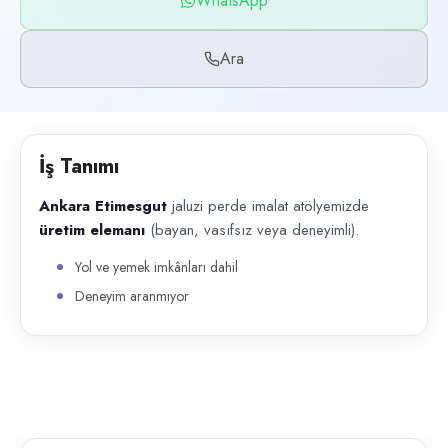
WhatsApp
Başvuru kanalları
WhatsApp, Telefon
Ara
İlan açıklaması
Ankara Etimesgut jaluzi perde imalat atölyemizde üretim elemanı (baya
İş Tanımı
Ankara Etimesgut
jaluzi perde imalat atölyemizde
üretim elemanı
(bayan, vasıfsız veya deneyimli).
Yol ve yemek imkânları dahil
Deneyim aranmıyor