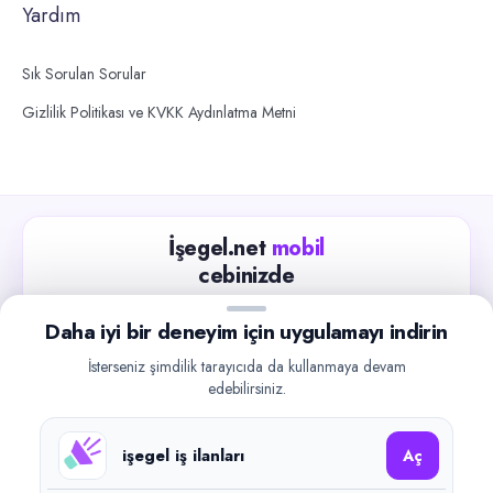
Yardım
Sık Sorulan Sorular
Gizlilik Politikası ve KVKK Aydınlatma Metni
İşegel.net
mobil
cebinizde
Güncel iş ilanlarını takip edin, işverenlerle hızlıca
Daha iyi bir deneyim için uygulamayı indirin
iletişime geçin.
İsterseniz şimdilik tarayıcıda da kullanmaya devam
App Store
Google Play
edebilirsiniz.
işegel iş ilanları
Aç