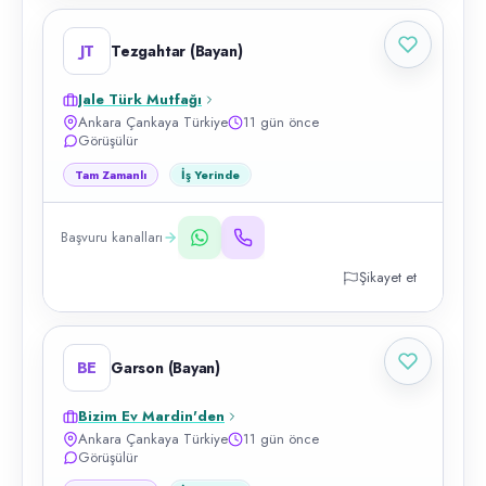
JT
Tezgahtar (Bayan)
Jale Türk Mutfağı
Ankara Çankaya Türkiye
11 gün önce
Görüşülür
Tam Zamanlı
İş Yerinde
Başvuru kanalları
Şikayet et
BE
Garson (Bayan)
Bizim Ev Mardin'den
Ankara Çankaya Türkiye
11 gün önce
Görüşülür