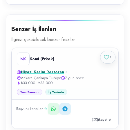
Benzer İş İlanları
İlginizi çekebilecek benzer fırsatlar
1
NK
Komi (Erkek)
Niyazi Kesim Restoran
Ankara Çankaya Türkiye
7 gün önce
₺33.000 - ₺33.000
Tam Zamanlı
İş Yerinde
Başvuru kanalları
Şikayet et