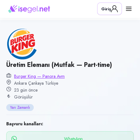
Pozisyon
Giriş
Üretim Elemanı (Mutfak — Part-time)
Firma
Burger King — Panora AVM
Kategori
Yiyecek & İçecek (Restoran/Cafe)
Konum
Üretim Elemanı (Mutfak — Part-time)
Çankaya, Ankara
Burger King — Panora Avm
Ankara Çankaya Türkiye
Çalışma şekli
23 gün önce
Yarı Zamanlı · Ofis
Görüşülür
Yayın tarihi
Yarı Zamanlı
16 Temmuz 2026
Son geçerlilik
Başvuru kanalları:
14 Ekim 2026
WhatsApp