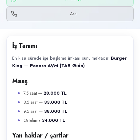
Başvuru kanalları
WhatsApp, Telefon
Ara
İlan açıklaması
En kısa sürede işe başlama imkanı sunulmaktadır. Burger King — Pano
İş Tanımı
En kısa sürede işe başlama imkanı sunulmaktadır.
Burger
King — Panora AVM (TAB Gıda)
.
Maaş
7.5 saat —
28.000 TL
8.5 saat —
33.000 TL
9.5 saat —
38.000 TL
Ortalama
34.000 TL
Yan haklar / şartlar