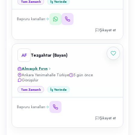
Tam Zamanlı
İş Yerinde
Başvuru kanalları
Şikayet et
AF
Tezgahtar (Bayan)
Alnıaçık Fırın
Ankara Yenimahalle Türkiye
5 gün önce
Görüşülür
Tam Zamanlı
İş Yerinde
Başvuru kanalları
Şikayet et