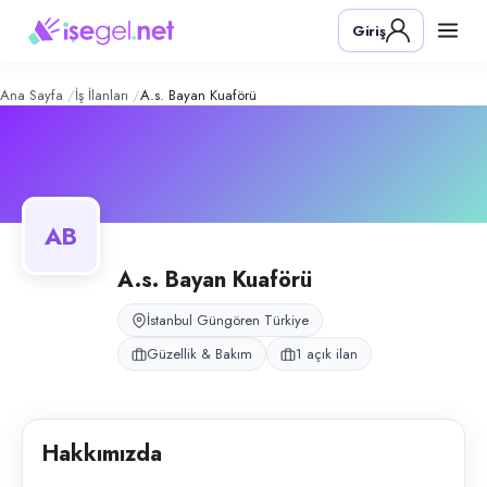
A.S. bayan kuaförü
– Şirket Profili
Konum:
Güngören, İstanbul
Giriş
A.S. bayan kuaförü, Güngören, İstanbul bölgesinde güzellik & bakım al
Açık pozisyonlar
Kadın Kuaförü (Bayan)
Ana Sayfa
İş İlanları
A.s. Bayan Kuaförü
AB
A.s. Bayan Kuaförü
İstanbul Güngören Türkiye
Güzellik & Bakım
1 açık ilan
Hakkımızda