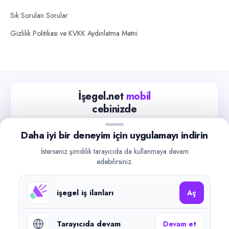
Sık Sorulan Sorular
Gizlilik Politikası ve KVKK Aydınlatma Metni
İşegel.net
mobil
cebinizde
Güncel iş ilanlarını takip edin, işverenlerle hızlıca
Daha iyi bir deneyim için uygulamayı indirin
iletişime geçin.
İsterseniz şimdilik tarayıcıda da kullanmaya devam
App Store
Google Play
edebilirsiniz.
işegel iş ilanları
Aç
Tarayıcıda devam
Devam et
©
2026
işegel.net. Tüm hakları saklıdır.