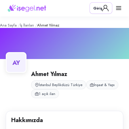
Ahmet Yılmaz
– Şirket Profili
Konum:
Beylikdüzü, İstanbul
Giriş
Ahmet Yılmaz, Beylikdüzü, İstanbul bölgesinde i̇nşaat & yapı alanında f
Açık pozisyonlar
Şantiye Şefi
Ana Sayfa
İş İlanları
Ahmet Yılmaz
AY
Ahmet Yılmaz
İstanbul Beylikdüzü Türkiye
İnşaat & Yapı
1 açık ilan
Hakkımızda