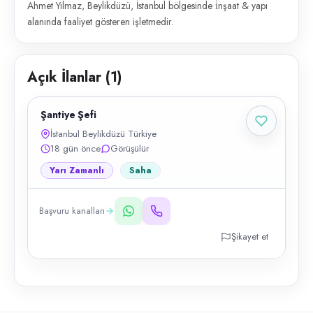
Ahmet Yılmaz, Beylikdüzü, İstanbul bölgesinde i̇nşaat & yapı
alanında faaliyet gösteren işletmedir.
Açık İlanlar (
1
)
Şantiye Şefi
İstanbul Beylikdüzü Türkiye
18 gün önce
Görüşülür
Yarı Zamanlı
Saha
Başvuru kanalları
Şikayet et