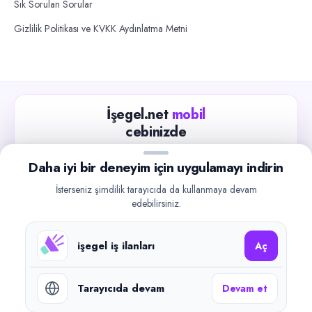
Sık Sorulan Sorular
Gizlilik Politikası ve KVKK Aydınlatma Metni
İşegel.net
mobil
cebinizde
Güncel iş ilanlarını takip edin, işverenlerle hızlıca
Daha iyi bir deneyim için uygulamayı indirin
iletişime geçin.
İsterseniz şimdilik tarayıcıda da kullanmaya devam
App Store
Google Play
edebilirsiniz.
işegel iş ilanları
Aç
Tarayıcıda devam
Devam et
©
2026
işegel.net. Tüm hakları saklıdır.