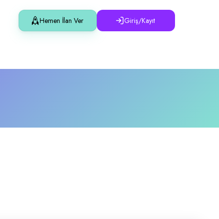
Hemen İlan Ver
Giriş/Kayıt