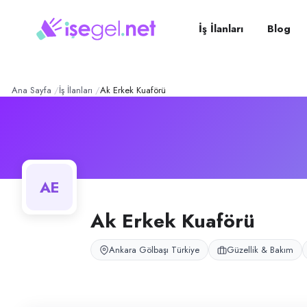
AK ERKEK KUAFÖRÜ
– Şirk
Konum:
Gölbaşı, Ankara
AK ERKEK KUAFÖRÜ, Gölbaşı, Ankara bölgesinde güzellik & bakım alanı
İş İlanları
Blog
Açık pozisyonlar
Erkek Kuaförü
Ana Sayfa
İş İlanları
Ak Erkek Kuaförü
AE
Ak Erkek Kuaförü
Ankara Gölbaşı Türkiye
Güzellik & Bakım