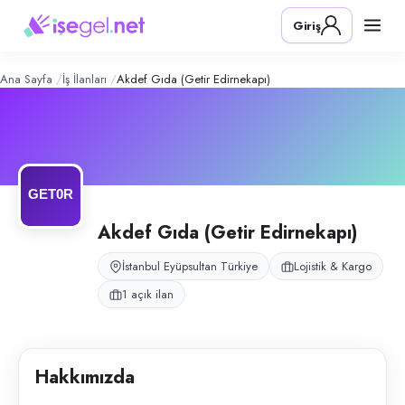
Akdef Gıda (Getir Edirnekapı)
– Şirk
Konum:
Eyüpsultan, İstanbul
Giriş
Akdef Gıda, İstanbul Eyüpsultan Edirnekapı'daki Getir deposunu işlet
Açık pozisyonlar
Moto Kurye
Ana Sayfa
İş İlanları
Akdef Gıda (Getir Edirnekapı)
Akdef Gıda (Getir Edirnekapı)
İstanbul Eyüpsultan Türkiye
Lojistik & Kargo
1 açık ilan
Hakkımızda