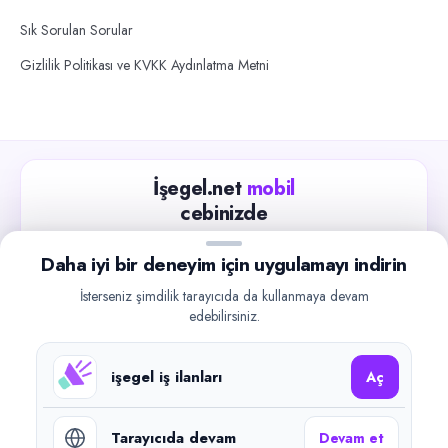
Sık Sorulan Sorular
Gizlilik Politikası ve KVKK Aydınlatma Metni
İşegel.net
mobil
cebinizde
Güncel iş ilanlarını takip edin, işverenlerle hızlıca
Daha iyi bir deneyim için uygulamayı indirin
iletişime geçin.
İsterseniz şimdilik tarayıcıda da kullanmaya devam
App Store
Google Play
edebilirsiniz.
işegel iş ilanları
Aç
Tarayıcıda devam
Devam et
©
2026
işegel.net. Tüm hakları saklıdır.